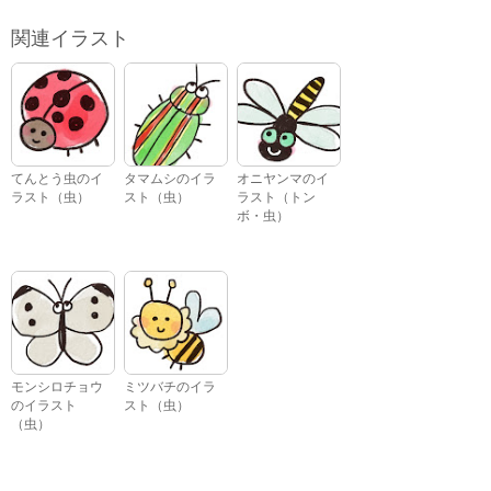
関連イラスト
てんとう虫のイ
タマムシのイラ
オニヤンマのイ
ラスト（虫）
スト（虫）
ラスト（トン
ボ・虫）
モンシロチョウ
ミツバチのイラ
のイラスト
スト（虫）
（虫）