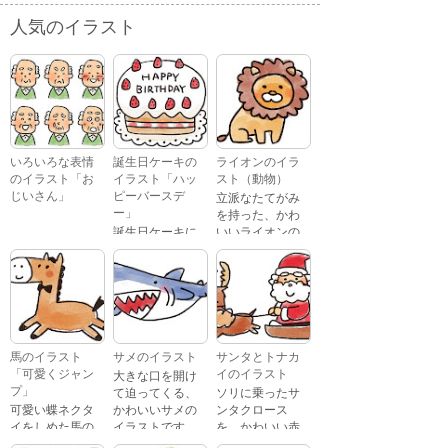
人気のイラスト
いろいろな表情
誕生日ケーキの
ライオンのイラ
のイラスト「お
イラスト「ハッ
スト（動物）
じいさん」
ピーバースデ
立派なたてがみ
ー」
を持った、かわ
誕生日ケーキに
いいライオンの
おじいさんが、
「Happy
イラストです。
喜怒哀楽たくさ
Birthday」という
んの表情をして
文字が描かれ
いるイラストで
た、かわいい苺
す。 通常の顔・
のケーキのイラ
怒っている顔・
ストです。
泣いている顔・
馬のイラスト
サメのイラスト
サンタとトナカ
照れている顔・
「可愛くジャン
イのイラスト
大きな口を開け
笑っている顔・
プ」
て迫ってくる、
ソリに乗ったサ
驚いている顔・
可愛い蝶ネクタ
かわいいサメの
ンタクロース
困っている顔が
イをしめた馬の
イラストです。
を、かわいい赤
あります。
キャラクターが
鼻のトナカイが