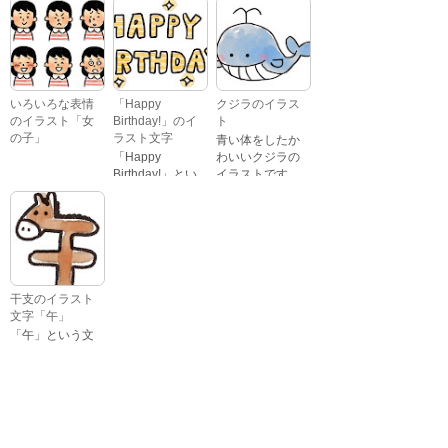
ジャンプをして
引っ張っている
いるイラストで
イラストです。
す。
いろいろな表情
「Happy
クジラのイラス
のイラスト「女
Birthday!」のイ
ト
の子」
ラスト文字
青い体をしたか
「Happy
わいいクジラの
Birthday!」とい
イラストです。
いろいろな顔を
う英語のメッセ
している、女の
ージが描かれた
子の表情のイラ
イラスト文字で
ストです。 通常
す。
の顔・怒ってい
る顔・泣いてい
る顔・照れてい
干支のイラスト
る顔・笑ってい
文字「午」
る顔・驚いてい
「午」という文
る顔・困ってい
字と、馬の頭が
る顔がありま
描かれた、かわ
す。
いい午年の干支
のイラスト文字
詳細カテゴリー
です。