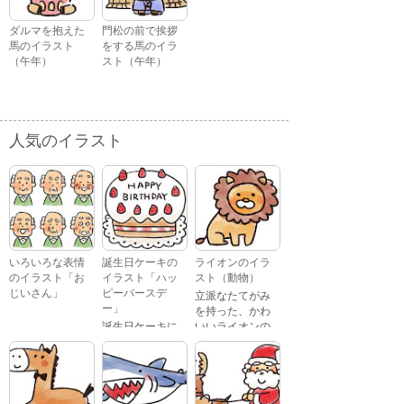
ダルマを抱えた
門松の前で挨拶
馬のイラスト
をする馬のイラ
（午年）
スト（午年）
人気のイラスト
いろいろな表情
誕生日ケーキの
ライオンのイラ
のイラスト「お
イラスト「ハッ
スト（動物）
じいさん」
ピーバースデ
立派なたてがみ
ー」
を持った、かわ
誕生日ケーキに
いいライオンの
おじいさんが、
「Happy
イラストです。
喜怒哀楽たくさ
Birthday」という
んの表情をして
文字が描かれ
いるイラストで
た、かわいい苺
す。 通常の顔・
のケーキのイラ