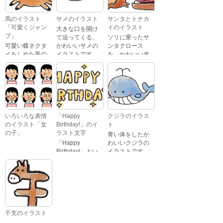
怒っている顔・
ストです。
泣いている顔・
馬のイラスト
サメのイラスト
サンタとトナカ
照れている顔・
「可愛くジャン
イのイラスト
大きな口を開け
笑っている顔・
プ」
て迫ってくる、
ソリに乗ったサ
驚いている顔・
可愛い蝶ネクタ
かわいいサメの
ンタクロース
困っている顔が
イをしめた馬の
イラストです。
を、かわいい赤
あります。
キャラクターが
鼻のトナカイが
ジャンプをして
引っ張っている
いるイラストで
イラストです。
す。
いろいろな表情
「Happy
クジラのイラス
のイラスト「女
Birthday!」のイ
ト
の子」
ラスト文字
青い体をしたか
「Happy
わいいクジラの
Birthday!」とい
イラストです。
いろいろな顔を
う英語のメッセ
している、女の
ージが描かれた
子の表情のイラ
イラスト文字で
ストです。 通常
す。
の顔・怒ってい
る顔・泣いてい
る顔・照れてい
干支のイラスト
る顔・笑ってい
文字「午」