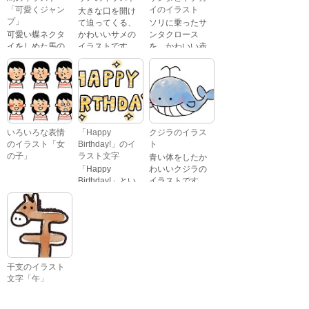
照れている顔・
「可愛くジャン
イのイラスト
大きな口を開け
笑っている顔・
プ」
て迫ってくる、
ソリに乗ったサ
驚いている顔・
可愛い蝶ネクタ
かわいいサメの
ンタクロース
困っている顔が
イをしめた馬の
イラストです。
を、かわいい赤
あります。
キャラクターが
鼻のトナカイが
ジャンプをして
引っ張っている
いるイラストで
イラストです。
す。
いろいろな表情
「Happy
クジラのイラス
のイラスト「女
Birthday!」のイ
ト
の子」
ラスト文字
青い体をしたか
「Happy
わいいクジラの
Birthday!」とい
イラストです。
いろいろな顔を
う英語のメッセ
している、女の
ージが描かれた
子の表情のイラ
イラスト文字で
ストです。 通常
す。
の顔・怒ってい
る顔・泣いてい
る顔・照れてい
干支のイラスト
る顔・笑ってい
文字「午」
る顔・驚いてい
「午」という文
る顔・困ってい
字と、馬の頭が
る顔がありま