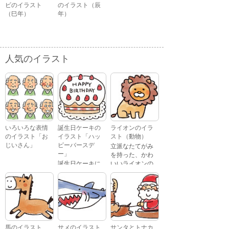
ビのイラスト
のイラスト（辰
（巳年）
年）
人気のイラスト
いろいろな表情
誕生日ケーキの
ライオンのイラ
のイラスト「お
イラスト「ハッ
スト（動物）
じいさん」
ピーバースデ
立派なたてがみ
ー」
を持った、かわ
誕生日ケーキに
いいライオンの
おじいさんが、
「Happy
イラストです。
喜怒哀楽たくさ
Birthday」という
んの表情をして
文字が描かれ
いるイラストで
た、かわいい苺
す。 通常の顔・
のケーキのイラ
怒っている顔・
ストです。
泣いている顔・
馬のイラスト
サメのイラスト
サンタとトナカ