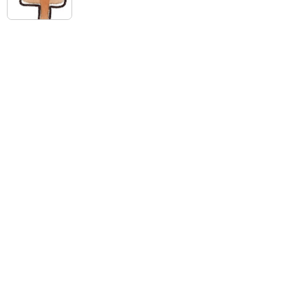
る顔・泣いてい
る顔・照れてい
干支のイラスト
る顔・笑ってい
文字「午」
る顔・驚いてい
「午」という文
る顔・困ってい
字と、馬の頭が
る顔がありま
描かれた、かわ
す。
いい午年の干支
のイラスト文字
詳細カテゴリー
です。
いぬ年
いのしし年
ウェディング
うさぎ年
うし年
うま年
おもちゃ
お花見
お月見
お祭り
お正月
お誕生日
お年賀状
お弁当
キャラクター
クリスマス
ゴールデンウィ
こども
ーク
こどもの日
さる年
スイーツ
スポーツ
たつ年
とら年
とり年
ねずみ年
パーティ
バレンタイン
ハロウィン
ビジネス
ひつじ年
ひな祭り
ファッション
フルーツ
へび年
マーク
メッセージ
引越し
飲み物
音楽
夏
夏バテ
夏休み
家具
家族
花