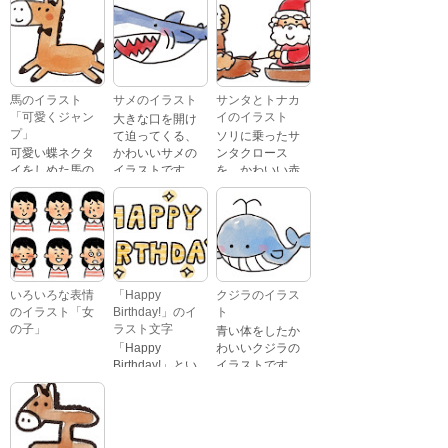
喜怒哀楽たくさ
Birthday」という
んの表情をして
文字が描かれ
いるイラストで
た、かわいい苺
す。 通常の顔・
のケーキのイラ
怒っている顔・
ストです。
泣いている顔・
馬のイラスト
サメのイラスト
サンタとトナカ
照れている顔・
「可愛くジャン
イのイラスト
大きな口を開け
笑っている顔・
プ」
て迫ってくる、
ソリに乗ったサ
驚いている顔・
可愛い蝶ネクタ
かわいいサメの
ンタクロース
困っている顔が
イをしめた馬の
イラストです。
を、かわいい赤
あります。
キャラクターが
鼻のトナカイが
ジャンプをして
引っ張っている
いるイラストで
イラストです。
す。
いろいろな表情
「Happy
クジラのイラス
のイラスト「女
Birthday!」のイ
ト
の子」
ラスト文字
青い体をしたか
「Happy
わいいクジラの
Birthday!」とい
イラストです。
いろいろな顔を
う英語のメッセ
している、女の
ージが描かれた
子の表情のイラ
イラスト文字で
ストです。 通常
す。
の顔・怒ってい