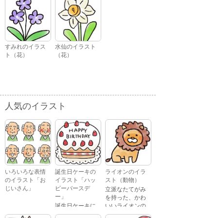
すみれのイラス
水仙のイラスト
ト（花）
（花）
人気のイラスト
いろいろな表情
誕生日ケーキの
ライオンのイラ
のイラスト「お
イラスト「ハッ
スト（動物）
じいさん」
ピーバースデ
立派なたてがみ
ー」
を持った、かわ
誕生日ケーキに
いいライオンの
おじいさんが、
「Happy
イラストです。