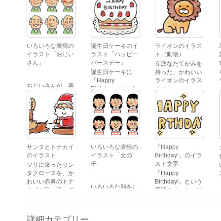
いろいろな表情の
誕生日ケーキのイ
ライオンのイラス
イラスト「おじい
ラスト「ハッピー
ト（動物）
さん」
バースデー」
立派なたてがみを
誕生日ケーキに
持った、かわいい
「Happy
ライオンのイラス
おじいさんが、喜
Birthday」という
トです。
怒哀楽たくさんの
文字が描かれた、
表情をしているイ
かわいい苺のケー
ラストです。 通常
キのイラストで
の顔・怒っている
す。
顔・泣いている
顔・照れている
顔・笑っている
サンタとトナカイ
いろいろな表情の
「Happy
顔・驚いている
のイラスト
イラスト「女の
Birthday!」のイラ
顔・困っている顔
子」
スト文字
ソリに乗ったサン
があります。
タクロースを、か
「Happy
わいい赤鼻のトナ
Birthday!」という
いろいろな顔をし
カイが引っ張って
英語のメッセージ
ている、女の子の
いるイラストで
が描かれたイラス
表情のイラストで
す。
ト文字です。
す。 通常の顔・怒
詳細カテゴリー
っている顔・泣い