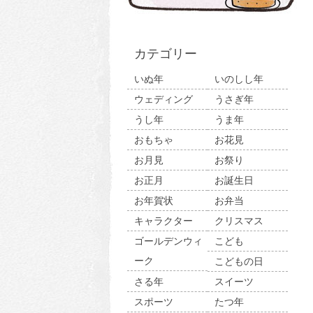
カテゴリー
いぬ年
いのしし年
ウェディング
うさぎ年
うし年
うま年
おもちゃ
お花見
お月見
お祭り
お正月
お誕生日
お年賀状
お弁当
キャラクター
クリスマス
ゴールデンウィ
こども
ーク
こどもの日
さる年
スイーツ
スポーツ
たつ年