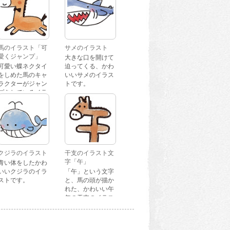
馬のイラスト「可
サメのイラスト
愛くジャンプ」
大きな口を開けて
可愛い蝶ネクタイ
迫ってくる、かわ
をしめた馬のキャ
いいサメのイラス
ラクターがジャン
トです。
プをしているイラ
ストです。
クジラのイラスト
干支のイラスト文
字「午」
青い体をしたかわ
いいクジラのイラ
「午」という文字
ストです。
と、馬の頭が描か
れた、かわいい午
年の干支のイラス
ト文字です。