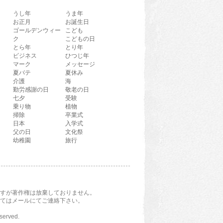
うし年
うま年
お正月
お誕生日
ゴールデンウィー
こども
ク
こどもの日
とら年
とり年
ビジネス
ひつじ年
マーク
メッセージ
夏バテ
夏休み
介護
海
勤労感謝の日
敬老の日
七夕
受験
乗り物
植物
掃除
卒業式
日本
入学式
父の日
文化祭
幼稚園
旅行
すが著作権は放棄しておりません。
てはメールにてご連絡下さい。
eserved.