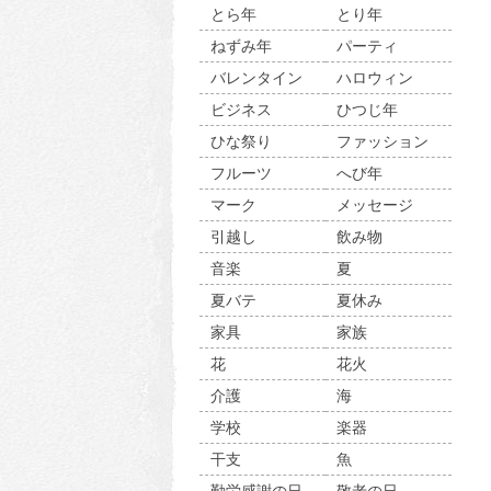
とら年
とり年
ねずみ年
パーティ
バレンタイン
ハロウィン
ビジネス
ひつじ年
ひな祭り
ファッション
フルーツ
へび年
マーク
メッセージ
引越し
飲み物
音楽
夏
夏バテ
夏休み
家具
家族
花
花火
介護
海
学校
楽器
干支
魚