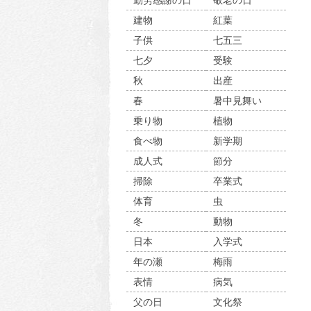
勤労感謝の日
敬老の日
建物
紅葉
子供
七五三
七夕
受験
秋
出産
春
暑中見舞い
乗り物
植物
食べ物
新学期
成人式
節分
掃除
卒業式
体育
虫
冬
動物
日本
入学式
年の瀬
梅雨
表情
病気
父の日
文化祭