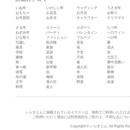
ている顔・照れて
いぬ年
いのしし年
ウェディング
うさぎ年
いる顔・笑ってい
おもちゃ
お花見
お月見
お祭り
る顔・驚いている
お年賀状
お弁当
キャラクター
クリスマス
顔・困っている顔
があります。
さる年
スイーツ
スポーツ
たつ年
ねずみ年
パーティ
バレンタイン
ハロウィン
ひな祭り
ファッション
フルーツ
へび年
引越し
飲み物
音楽
夏
家具
家族
花
花火
学校
楽器
干支
魚
建物
紅葉
子供
七五三
秋
出産
春
暑中見舞い
食べ物
新学期
成人式
節分
体育
虫
冬
動物
年の瀬
梅雨
表情
病気
文字
母の日
野菜
友達
料理
老人
いらすとんに掲載されているイラストは、無料でご利用いただけま
ご利用いただく場合には
利用規約
をご覧の上、不明な点につい
Copyright ©
いらすとん
. All Rights R