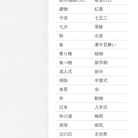
勤労感謝の日
敬老の日
建物
紅葉
子供
七五三
七夕
受験
秋
出産
春
暑中見舞い
乗り物
植物
食べ物
新学期
成人式
節分
掃除
卒業式
体育
虫
冬
動物
日本
入学式
年の瀬
梅雨
表情
病気
父の日
文化祭