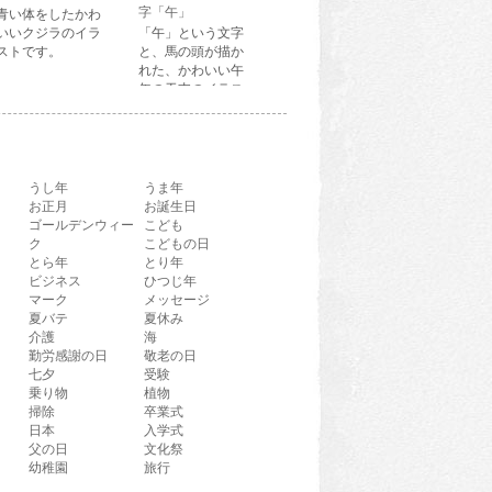
字「午」
青い体をしたかわ
いいクジラのイラ
「午」という文字
ストです。
と、馬の頭が描か
れた、かわいい午
年の干支のイラス
ト文字です。
うし年
うま年
お正月
お誕生日
ゴールデンウィー
こども
ク
こどもの日
とら年
とり年
ビジネス
ひつじ年
マーク
メッセージ
夏バテ
夏休み
介護
海
勤労感謝の日
敬老の日
七夕
受験
乗り物
植物
掃除
卒業式
日本
入学式
父の日
文化祭
幼稚園
旅行