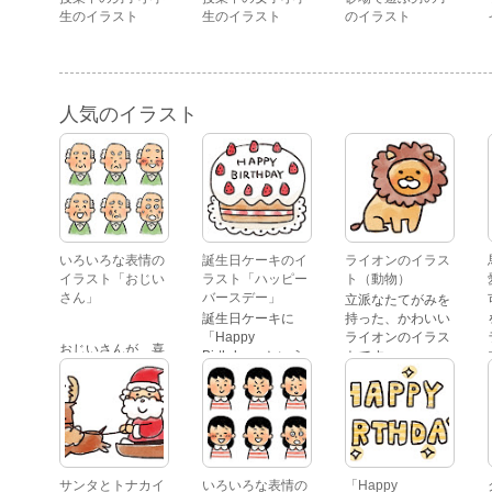
生のイラスト
生のイラスト
のイラスト
人気のイラスト
いろいろな表情の
誕生日ケーキのイ
ライオンのイラス
イラスト「おじい
ラスト「ハッピー
ト（動物）
さん」
バースデー」
立派なたてがみを
誕生日ケーキに
持った、かわいい
「Happy
ライオンのイラス
おじいさんが、喜
Birthday」という
トです。
怒哀楽たくさんの
文字が描かれた、
表情をしているイ
かわいい苺のケー
ラストです。 通常
キのイラストで
の顔・怒っている
す。
顔・泣いている
顔・照れている
顔・笑っている
サンタとトナカイ
いろいろな表情の
「Happy