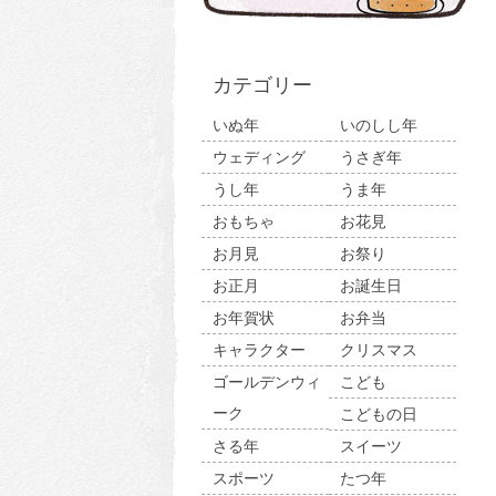
カテゴリー
いぬ年
いのしし年
ウェディング
うさぎ年
うし年
うま年
おもちゃ
お花見
お月見
お祭り
お正月
お誕生日
お年賀状
お弁当
キャラクター
クリスマス
ゴールデンウィ
こども
ーク
こどもの日
さる年
スイーツ
スポーツ
たつ年