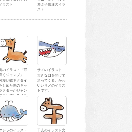
イラスト
遊ぶ子供達のイラ
スト
馬のイラスト「可
サメのイラスト
愛くジャンプ」
大きな口を開けて
可愛い蝶ネクタイ
迫ってくる、かわ
をしめた馬のキャ
いいサメのイラス
ラクターがジャン
トです。
プをしているイラ
ストです。
クジラのイラスト
干支のイラスト文