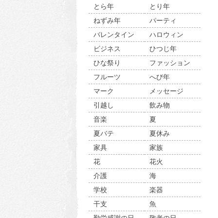
とら年
とり年
ねずみ年
パーティ
バレンタイン
ハロウィン
ビジネス
ひつじ年
ひな祭り
ファッション
フルーツ
へび年
マーク
メッセージ
引越し
飲み物
音楽
夏
夏バテ
夏休み
家具
家族
花
花火
介護
海
学校
楽器
干支
魚