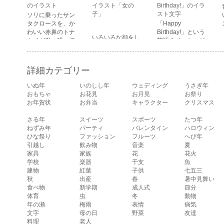
顔・驚いている
のイラスト
イラスト「女の
Birthday!」のイラ
顔・困っている顔
子」
スト文字
ソリに乗ったサン
があります。
タクロースを、か
「Happy
わいい赤鼻のトナ
Birthday!」という
いろいろな顔をし
カイが引っ張って
英語のメッセージ
ている、女の子の
いるイラストで
が描かれたイラス
表情のイラストで
す。
ト文字です。
す。 通常の顔・怒
詳細カテゴリー
っている顔・泣い
ている顔・照れて
いぬ年
いのしし年
ウェディング
うさぎ年
いる顔・笑ってい
おもちゃ
お花見
お月見
お祭り
る顔・驚いている
お年賀状
お弁当
キャラクター
クリスマス
顔・困っている顔
があります。
さる年
スイーツ
スポーツ
たつ年
ねずみ年
パーティ
バレンタイン
ハロウィン
ひな祭り
ファッション
フルーツ
へび年
引越し
飲み物
音楽
夏
家具
家族
花
花火
学校
楽器
干支
魚
建物
紅葉
子供
七五三
秋
出産
春
暑中見舞い
食べ物
新学期
成人式
節分
体育
虫
冬
動物
年の瀬
梅雨
表情
病気
文字
母の日
野菜
友達
料理
老人