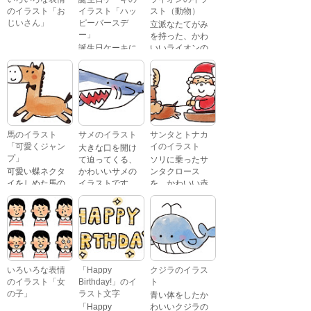
のイラスト「お
イラスト「ハッ
スト（動物）
じいさん」
ピーバースデ
立派なたてがみ
ー」
を持った、かわ
誕生日ケーキに
いいライオンの
おじいさんが、
「Happy
イラストです。
喜怒哀楽たくさ
Birthday」という
んの表情をして
文字が描かれ
いるイラストで
た、かわいい苺
す。 通常の顔・
のケーキのイラ
怒っている顔・
ストです。
泣いている顔・
馬のイラスト
サメのイラスト
サンタとトナカ
照れている顔・
「可愛くジャン
イのイラスト
大きな口を開け
笑っている顔・
プ」
て迫ってくる、
ソリに乗ったサ
驚いている顔・
可愛い蝶ネクタ
かわいいサメの
ンタクロース
困っている顔が
イをしめた馬の
イラストです。
を、かわいい赤
あります。
キャラクターが
鼻のトナカイが
ジャンプをして
引っ張っている
いるイラストで
イラストです。
す。
いろいろな表情
「Happy
クジラのイラス
のイラスト「女
Birthday!」のイ
ト
の子」
ラスト文字
青い体をしたか
「Happy
わいいクジラの