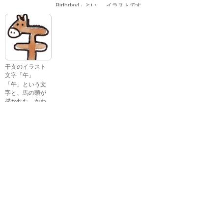
Birthday!」とい
イラストです。
いろいろな顔を
う英語のメッセ
している、女の
ージが描かれた
子の表情のイラ
イラスト文字で
ストです。 通常
す。
の顔・怒ってい
る顔・泣いてい
る顔・照れてい
干支のイラスト
る顔・笑ってい
文字「午」
る顔・驚いてい
「午」という文
る顔・困ってい
字と、馬の頭が
る顔がありま
描かれた、かわ
す。
いい午年の干支
のイラスト文字
詳細カテゴリー
です。
いぬ年
いのしし年
ウェディング
うさぎ年
うし年
うま年
おもちゃ
お花見
お月見
お祭り
お正月
お誕生日
お年賀状
お弁当
キャラクター
クリスマス
ゴールデンウィ
こども
ーク
こどもの日
さる年
スイーツ
スポーツ
たつ年
とら年
とり年
ねずみ年
パーティ
バレンタイン