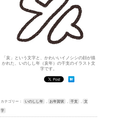
「亥」という文字と、かわいいイノシシの顔が描
かれた、いのしし年（亥年）の干支のイラスト文
字です。
カテゴリー：
いのしし年
,
お年賀状
,
干支
,
文
字