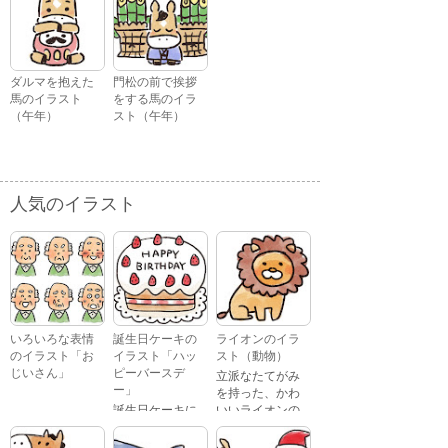
ダルマを抱えた
門松の前で挨拶
馬のイラスト
をする馬のイラ
（午年）
スト（午年）
人気のイラスト
いろいろな表情
誕生日ケーキの
ライオンのイラ
のイラスト「お
イラスト「ハッ
スト（動物）
じいさん」
ピーバースデ
立派なたてがみ
ー」
を持った、かわ
誕生日ケーキに
いいライオンの
おじいさんが、
「Happy
イラストです。
喜怒哀楽たくさ
Birthday」という