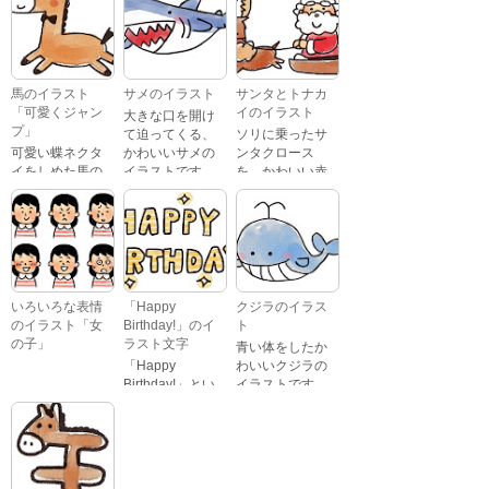
んの表情をして
文字が描かれ
いるイラストで
た、かわいい苺
す。 通常の顔・
のケーキのイラ
怒っている顔・
ストです。
泣いている顔・
馬のイラスト
サメのイラスト
サンタとトナカ
照れている顔・
「可愛くジャン
イのイラスト
大きな口を開け
笑っている顔・
プ」
て迫ってくる、
ソリに乗ったサ
驚いている顔・
可愛い蝶ネクタ
かわいいサメの
ンタクロース
困っている顔が
イをしめた馬の
イラストです。
を、かわいい赤
あります。
キャラクターが
鼻のトナカイが
ジャンプをして
引っ張っている
いるイラストで
イラストです。
す。
いろいろな表情
「Happy
クジラのイラス
のイラスト「女
Birthday!」のイ
ト
の子」
ラスト文字
青い体をしたか
「Happy
わいいクジラの
Birthday!」とい
イラストです。
いろいろな顔を
う英語のメッセ
している、女の
ージが描かれた
子の表情のイラ
イラスト文字で
ストです。 通常
す。
の顔・怒ってい
る顔・泣いてい