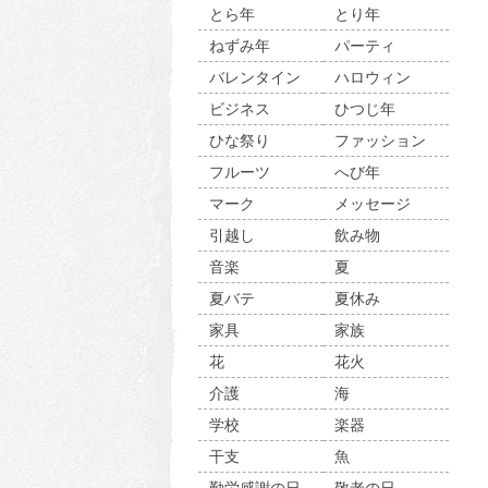
とら年
とり年
ねずみ年
パーティ
バレンタイン
ハロウィン
ビジネス
ひつじ年
ひな祭り
ファッション
フルーツ
へび年
マーク
メッセージ
引越し
飲み物
音楽
夏
夏バテ
夏休み
家具
家族
花
花火
介護
海
学校
楽器
干支
魚