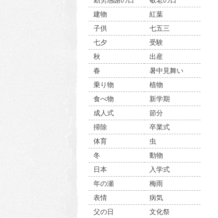
勤労感謝の日
敬老の日
建物
紅葉
子供
七五三
七夕
受験
秋
出産
春
暑中見舞い
乗り物
植物
食べ物
新学期
成人式
節分
掃除
卒業式
体育
虫
冬
動物
日本
入学式
年の瀬
梅雨
表情
病気
父の日
文化祭