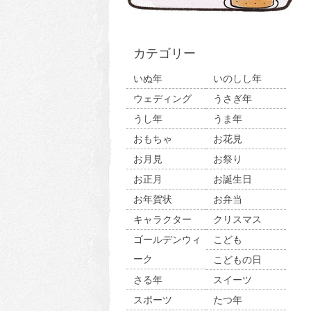
カテゴリー
いぬ年
いのしし年
ウェディング
うさぎ年
うし年
うま年
おもちゃ
お花見
お月見
お祭り
お正月
お誕生日
お年賀状
お弁当
キャラクター
クリスマス
ゴールデンウィ
こども
ーク
こどもの日
さる年
スイーツ
スポーツ
たつ年