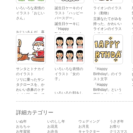
いろいろな表情の
誕生日ケーキのイ
ライオンのイラス
イラスト「おじい
ラスト「ハッピー
ト（動物）
さん」
バースデー」
立派なたてがみを
誕生日ケーキに
持った、かわいい
「Happy
ライオンのイラス
おじいさんが、喜
Birthday」という
トです。
怒哀楽たくさんの
文字が描かれた、
表情をしているイ
かわいい苺のケー
ラストです。 通常
キのイラストで
の顔・怒っている
す。
顔・泣いている
顔・照れている
顔・笑っている
サンタとトナカイ
いろいろな表情の
「Happy
顔・驚いている
のイラスト
イラスト「女の
Birthday!」のイラ
顔・困っている顔
子」
スト文字
ソリに乗ったサン
があります。
タクロースを、か
「Happy
わいい赤鼻のトナ
Birthday!」という
いろいろな顔をし
カイが引っ張って
英語のメッセージ
ている、女の子の
いるイラストで
が描かれたイラス
表情のイラストで
す。
ト文字です。
す。 通常の顔・怒
詳細カテゴリー
っている顔・泣い
ている顔・照れて
いぬ年
いのしし年
ウェディング
うさぎ年
いる顔・笑ってい
おもちゃ
お花見
お月見
お祭り
る顔・驚いている
お年賀状
お弁当
キャラクター
クリスマス