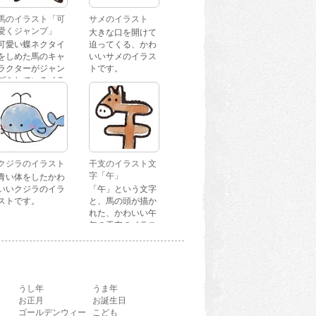
馬のイラスト「可
サメのイラスト
愛くジャンプ」
大きな口を開けて
可愛い蝶ネクタイ
迫ってくる、かわ
をしめた馬のキャ
いいサメのイラス
ラクターがジャン
トです。
プをしているイラ
ストです。
クジラのイラスト
干支のイラスト文
字「午」
青い体をしたかわ
いいクジラのイラ
「午」という文字
ストです。
と、馬の頭が描か
れた、かわいい午
年の干支のイラス
ト文字です。
うし年
うま年
お正月
お誕生日
ゴールデンウィー
こども