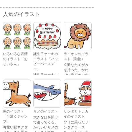
人気のイラスト
いろいろな表情
誕生日ケーキの
ライオンのイラ
のイラスト「お
イラスト「ハッ
スト（動物）
じいさん」
ピーバースデ
立派なたてがみ
ー」
を持った、かわ
誕生日ケーキに
いいライオンの
おじいさんが、
「Happy
イラストです。
喜怒哀楽たくさ
Birthday」という
んの表情をして
文字が描かれ
いるイラストで
た、かわいい苺
す。 通常の顔・
のケーキのイラ
怒っている顔・
ストです。
泣いている顔・
馬のイラスト
サメのイラスト
サンタとトナカ
照れている顔・
「可愛くジャン
イのイラスト
大きな口を開け
笑っている顔・
プ」
て迫ってくる、
ソリに乗ったサ
驚いている顔・
可愛い蝶ネクタ
かわいいサメの
ンタクロース
困っている顔が