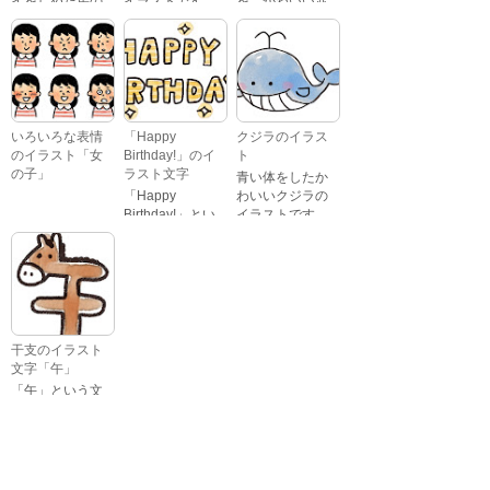
イをしめた馬の
イラストです。
を、かわいい赤
あります。
キャラクターが
鼻のトナカイが
ジャンプをして
引っ張っている
いるイラストで
イラストです。
す。
いろいろな表情
「Happy
クジラのイラス
のイラスト「女
Birthday!」のイ
ト
の子」
ラスト文字
青い体をしたか
「Happy
わいいクジラの
Birthday!」とい
イラストです。
いろいろな顔を
う英語のメッセ
している、女の
ージが描かれた
子の表情のイラ
イラスト文字で
ストです。 通常
す。
の顔・怒ってい
る顔・泣いてい
る顔・照れてい
干支のイラスト
る顔・笑ってい
文字「午」
る顔・驚いてい
「午」という文
る顔・困ってい
字と、馬の頭が
る顔がありま
描かれた、かわ
す。
いい午年の干支
のイラスト文字
詳細カテゴリー
です。