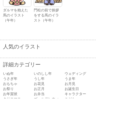
ダルマを抱えた
門松の前で挨拶
馬のイラスト
をする馬のイラ
（午年）
スト（午年）
人気のイラスト
詳細カテゴリー
いぬ年
いのしし年
ウェディング
うさぎ年
うし年
うま年
おもちゃ
お花見
お月見
お祭り
お正月
お誕生日
お年賀状
お弁当
キャラクター
クリスマス
ゴールデンウィ
こども
ーク
こどもの日
さる年
スイーツ
スポーツ
たつ年
とら年
とり年
ねずみ年
パーティ
バレンタイン
ハロウィン
ビジネス
ひつじ年
ひな祭り
ファッション
フルーツ