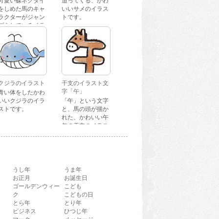
可愛い蝶ネクタイ
迫ってくる、かわ
をしめた馬のキャ
いいサメのイラス
ラクターがジャン
トです。
プをしているイラ
ストです。
クジラのイラスト
干支のイラスト文
字「午」
青い体をしたかわ
いいクジラのイラ
「午」という文字
ストです。
と、馬の頭が描か
れた、かわいい午
年の干支のイラス
ト文字です。
うし年
うま年
お正月
お誕生日
ゴールデンウィー
こども
ク
こどもの日
とら年
とり年
ビジネス
ひつじ年