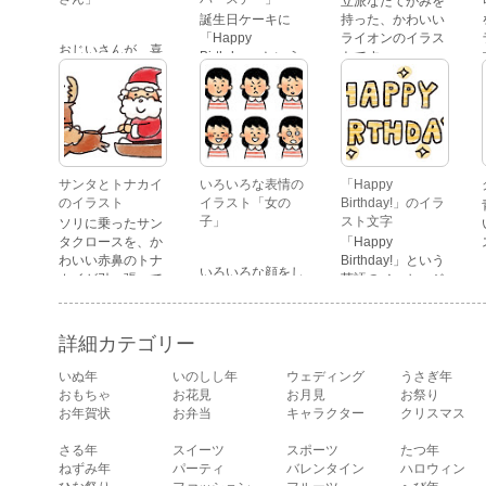
立派なたてがみを
誕生日ケーキに
持った、かわいい
「Happy
ライオンのイラス
おじいさんが、喜
Birthday」という
トです。
怒哀楽たくさんの
文字が描かれた、
表情をしているイ
かわいい苺のケー
ラストです。 通常
キのイラストで
の顔・怒っている
す。
顔・泣いている
顔・照れている
顔・笑っている
サンタとトナカイ
いろいろな表情の
「Happy
顔・驚いている
のイラスト
イラスト「女の
Birthday!」のイラ
顔・困っている顔
子」
スト文字
ソリに乗ったサン
があります。
タクロースを、か
「Happy
わいい赤鼻のトナ
Birthday!」という
いろいろな顔をし
カイが引っ張って
英語のメッセージ
ている、女の子の
いるイラストで
が描かれたイラス
表情のイラストで
す。
ト文字です。
す。 通常の顔・怒
詳細カテゴリー
っている顔・泣い
ている顔・照れて
いぬ年
いのしし年
ウェディング
うさぎ年
いる顔・笑ってい
おもちゃ
お花見
お月見
お祭り
る顔・驚いている
お年賀状
お弁当
キャラクター
クリスマス
顔・困っている顔
があります。
さる年
スイーツ
スポーツ
たつ年
ねずみ年
パーティ
バレンタイン
ハロウィン