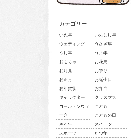
カテゴリー
いぬ年
いのしし年
ウェディング
うさぎ年
うし年
うま年
おもちゃ
お花見
お月見
お祭り
お正月
お誕生日
お年賀状
お弁当
キャラクター
クリスマス
ゴールデンウィ
こども
ーク
こどもの日
さる年
スイーツ
スポーツ
たつ年