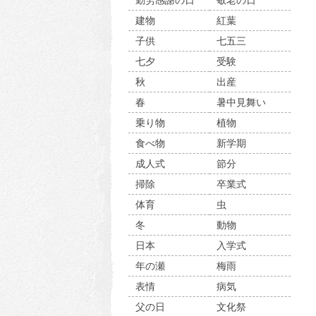
勤労感謝の日
敬老の日
建物
紅葉
子供
七五三
七夕
受験
秋
出産
春
暑中見舞い
乗り物
植物
食べ物
新学期
成人式
節分
掃除
卒業式
体育
虫
冬
動物
日本
入学式
年の瀬
梅雨
表情
病気
父の日
文化祭