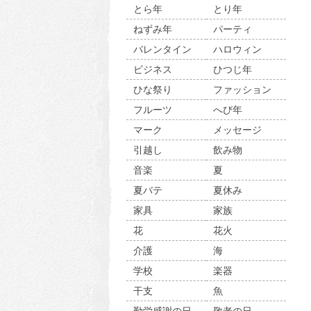
とら年
とり年
ねずみ年
パーティ
バレンタイン
ハロウィン
ビジネス
ひつじ年
ひな祭り
ファッション
フルーツ
へび年
マーク
メッセージ
引越し
飲み物
音楽
夏
夏バテ
夏休み
家具
家族
花
花火
介護
海
学校
楽器
干支
魚