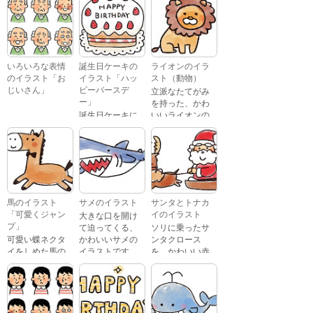
いろいろな表情
誕生日ケーキの
ライオンのイラ
のイラスト「お
イラスト「ハッ
スト（動物）
じいさん」
ピーバースデ
立派なたてがみ
ー」
を持った、かわ
誕生日ケーキに
いいライオンの
おじいさんが、
「Happy
イラストです。
喜怒哀楽たくさ
Birthday」という
んの表情をして
文字が描かれ
いるイラストで
た、かわいい苺
す。 通常の顔・
のケーキのイラ
怒っている顔・
ストです。
泣いている顔・
馬のイラスト
サメのイラスト
サンタとトナカ
照れている顔・
「可愛くジャン
イのイラスト
大きな口を開け
笑っている顔・
プ」
て迫ってくる、
ソリに乗ったサ
驚いている顔・
可愛い蝶ネクタ
かわいいサメの
ンタクロース
困っている顔が
イをしめた馬の
イラストです。
を、かわいい赤
あります。
キャラクターが
鼻のトナカイが
ジャンプをして
引っ張っている
いるイラストで
イラストです。
す。