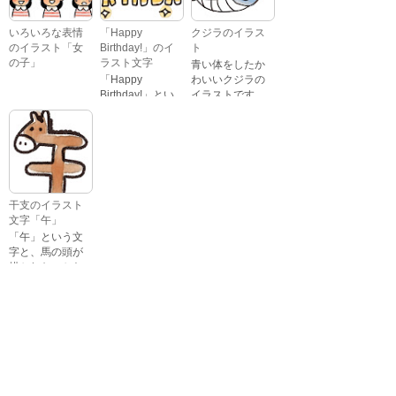
いろいろな表情
「Happy
クジラのイラス
のイラスト「女
Birthday!」のイ
ト
の子」
ラスト文字
青い体をしたか
「Happy
わいいクジラの
Birthday!」とい
イラストです。
いろいろな顔を
う英語のメッセ
している、女の
ージが描かれた
子の表情のイラ
イラスト文字で
ストです。 通常
す。
の顔・怒ってい
る顔・泣いてい
る顔・照れてい
干支のイラスト
る顔・笑ってい
文字「午」
る顔・驚いてい
「午」という文
る顔・困ってい
字と、馬の頭が
る顔がありま
描かれた、かわ
す。
いい午年の干支
のイラスト文字
詳細カテゴリー
です。
いぬ年
いのしし年
ウェディング
うさぎ年
うし年
うま年
おもちゃ
お花見
お月見
お祭り
お正月
お誕生日