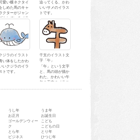
可愛い蝶ネクタイ
迫ってくる、かわ
をしめた馬のキャ
いいサメのイラス
ラクターがジャン
トです。
プをしているイラ
ストです。
クジラのイラスト
干支のイラスト文
字「午」
青い体をしたかわ
いいクジラのイラ
「午」という文字
ストです。
と、馬の頭が描か
れた、かわいい午
年の干支のイラス
ト文字です。
うし年
うま年
お正月
お誕生日
ゴールデンウィー
こども
ク
こどもの日
とら年
とり年
ビジネス
ひつじ年