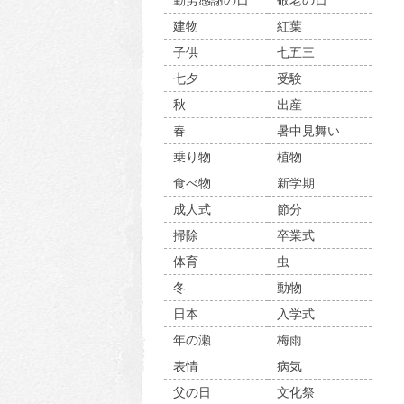
勤労感謝の日
敬老の日
建物
紅葉
子供
七五三
七夕
受験
秋
出産
春
暑中見舞い
乗り物
植物
食べ物
新学期
成人式
節分
掃除
卒業式
体育
虫
冬
動物
日本
入学式
年の瀬
梅雨
表情
病気
父の日
文化祭