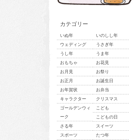
カテゴリー
いぬ年
いのしし年
ウェディング
うさぎ年
うし年
うま年
おもちゃ
お花見
お月見
お祭り
お正月
お誕生日
お年賀状
お弁当
キャラクター
クリスマス
ゴールデンウィ
こども
ーク
こどもの日
さる年
スイーツ
スポーツ
たつ年