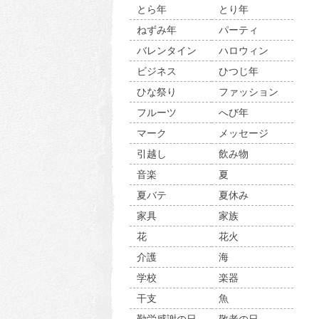
とら年
とり年
ねずみ年
パーティ
バレンタイン
ハロウィン
ビジネス
ひつじ年
ひな祭り
ファッション
フルーツ
へび年
マーク
メッセージ
引越し
飲み物
音楽
夏
夏バテ
夏休み
家具
家族
花
花火
介護
海
学校
楽器
干支
魚