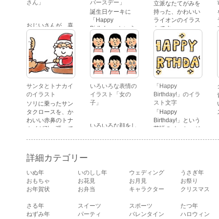
さん」
バースデー」
立派なたてがみを
誕生日ケーキに
持った、かわいい
「Happy
ライオンのイラス
おじいさんが、喜
Birthday」という
トです。
怒哀楽たくさんの
文字が描かれた、
表情をしているイ
かわいい苺のケー
ラストです。 通常
キのイラストで
の顔・怒っている
す。
顔・泣いている
顔・照れている
顔・笑っている
サンタとトナカイ
いろいろな表情の
「Happy
顔・驚いている
のイラスト
イラスト「女の
Birthday!」のイラ
顔・困っている顔
子」
スト文字
ソリに乗ったサン
があります。
タクロースを、か
「Happy
わいい赤鼻のトナ
Birthday!」という
いろいろな顔をし
カイが引っ張って
英語のメッセージ
ている、女の子の
いるイラストで
が描かれたイラス
表情のイラストで
す。
ト文字です。
す。 通常の顔・怒
詳細カテゴリー
っている顔・泣い
ている顔・照れて
いぬ年
いのしし年
ウェディング
うさぎ年
いる顔・笑ってい
おもちゃ
お花見
お月見
お祭り
る顔・驚いている
お年賀状
お弁当
キャラクター
クリスマス
顔・困っている顔
があります。
さる年
スイーツ
スポーツ
たつ年
ねずみ年
パーティ
バレンタイン
ハロウィン