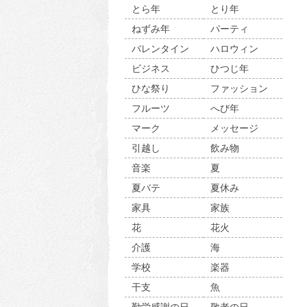
とら年
とり年
ねずみ年
パーティ
バレンタイン
ハロウィン
ビジネス
ひつじ年
ひな祭り
ファッション
フルーツ
へび年
マーク
メッセージ
引越し
飲み物
音楽
夏
夏バテ
夏休み
家具
家族
花
花火
介護
海
学校
楽器
干支
魚