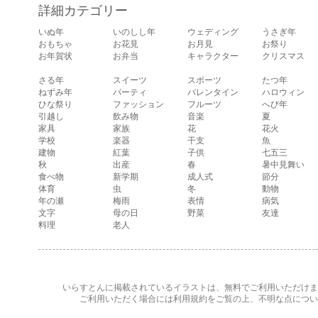
す。 通常の顔・怒
詳細カテゴリー
っている顔・泣い
ている顔・照れて
いぬ年
いのしし年
ウェディング
うさぎ年
いる顔・笑ってい
おもちゃ
お花見
お月見
お祭り
る顔・驚いている
お年賀状
お弁当
キャラクター
クリスマス
顔・困っている顔
があります。
さる年
スイーツ
スポーツ
たつ年
ねずみ年
パーティ
バレンタイン
ハロウィン
ひな祭り
ファッション
フルーツ
へび年
引越し
飲み物
音楽
夏
家具
家族
花
花火
学校
楽器
干支
魚
建物
紅葉
子供
七五三
秋
出産
春
暑中見舞い
食べ物
新学期
成人式
節分
体育
虫
冬
動物
年の瀬
梅雨
表情
病気
文字
母の日
野菜
友達
料理
老人
いらすとんに掲載されているイラストは、無料でご利用いただけま
ご利用いただく場合には
利用規約
をご覧の上、不明な点につい