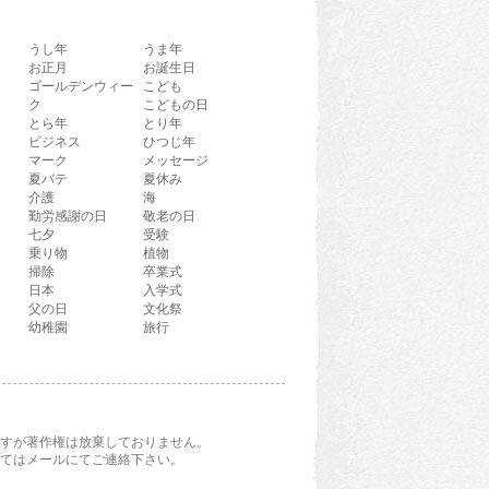
うし年
うま年
お正月
お誕生日
ゴールデンウィー
こども
ク
こどもの日
とら年
とり年
ビジネス
ひつじ年
マーク
メッセージ
夏バテ
夏休み
介護
海
勤労感謝の日
敬老の日
七夕
受験
乗り物
植物
掃除
卒業式
日本
入学式
父の日
文化祭
幼稚園
旅行
すが著作権は放棄しておりません。
てはメールにてご連絡下さい。