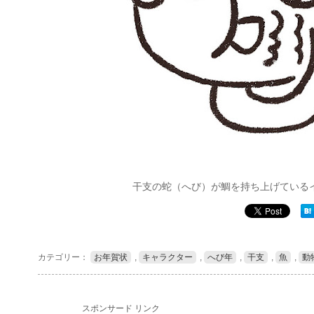
干支の蛇（へび）が鯛を持ち上げている
カテゴリー：
お年賀状
,
キャラクター
,
へび年
,
干支
,
魚
,
動
スポンサード リンク