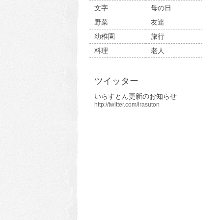
文字
母の日
野菜
友達
幼稚園
旅行
料理
老人
ツイッター
いらすとん更新のお知らせ
http://twitter.com/irasuton