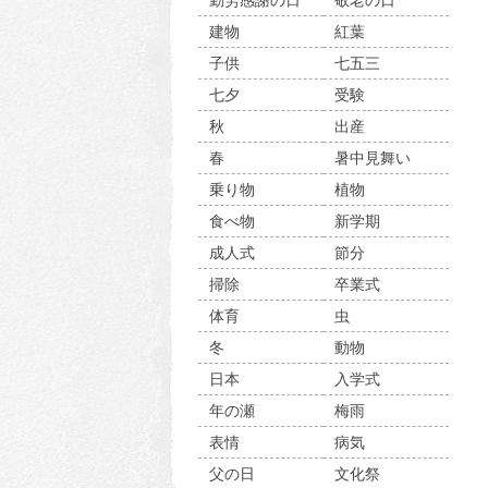
勤労感謝の日
敬老の日
建物
紅葉
子供
七五三
七夕
受験
秋
出産
春
暑中見舞い
乗り物
植物
食べ物
新学期
成人式
節分
掃除
卒業式
体育
虫
冬
動物
日本
入学式
年の瀬
梅雨
表情
病気
父の日
文化祭