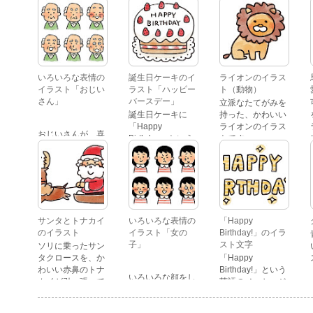
いろいろな表情の
誕生日ケーキのイ
ライオンのイラス
イラスト「おじい
ラスト「ハッピー
ト（動物）
さん」
バースデー」
立派なたてがみを
誕生日ケーキに
持った、かわいい
「Happy
ライオンのイラス
おじいさんが、喜
Birthday」という
トです。
怒哀楽たくさんの
文字が描かれた、
表情をしているイ
かわいい苺のケー
ラストです。 通常
キのイラストで
の顔・怒っている
す。
顔・泣いている
顔・照れている
顔・笑っている
サンタとトナカイ
いろいろな表情の
「Happy
顔・驚いている
のイラスト
イラスト「女の
Birthday!」のイラ
顔・困っている顔
子」
スト文字
ソリに乗ったサン
があります。
タクロースを、か
「Happy
わいい赤鼻のトナ
Birthday!」という
いろいろな顔をし
カイが引っ張って
英語のメッセージ
ている、女の子の
いるイラストで
が描かれたイラス
表情のイラストで
す。
ト文字です。