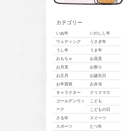
カテゴリー
いぬ年
いのしし年
ウェディング
うさぎ年
うし年
うま年
おもちゃ
お花見
お月見
お祭り
お正月
お誕生日
お年賀状
お弁当
キャラクター
クリスマス
ゴールデンウィ
こども
ーク
こどもの日
さる年
スイーツ
スポーツ
たつ年