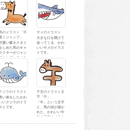
馬のイラスト「可
サメのイラスト
愛くジャンプ」
大きな口を開けて
可愛い蝶ネクタイ
迫ってくる、かわ
をしめた馬のキャ
いいサメのイラス
ラクターがジャン
トです。
プをしているイラ
ストです。
クジラのイラスト
干支のイラスト文
字「午」
青い体をしたかわ
いいクジラのイラ
「午」という文字
ストです。
と、馬の頭が描か
れた、かわいい午
年の干支のイラス
ト文字です。