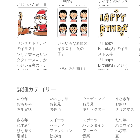
「Happy
ライオンのイラス
おじいさんが、喜
Birthday」という
トです。
怒哀楽たくさんの
文字が描かれた、
表情をしているイ
かわいい苺のケー
ラストです。 通常
キのイラストで
の顔・怒っている
す。
顔・泣いている
顔・照れている
顔・笑っている
サンタとトナカイ
いろいろな表情の
「Happy
顔・驚いている
のイラスト
イラスト「女の
Birthday!」のイラ
顔・困っている顔
子」
スト文字
ソリに乗ったサン
があります。
タクロースを、か
「Happy
わいい赤鼻のトナ
Birthday!」という
いろいろな顔をし
カイが引っ張って
英語のメッセージ
ている、女の子の
いるイラストで
が描かれたイラス
表情のイラストで
す。
ト文字です。
す。 通常の顔・怒
詳細カテゴリー
っている顔・泣い
ている顔・照れて
いぬ年
いのしし年
ウェディング
うさぎ年
いる顔・笑ってい
おもちゃ
お花見
お月見
お祭り
る顔・驚いている
お年賀状
お弁当
キャラクター
クリスマス
顔・困っている顔
があります。
さる年
スイーツ
スポーツ
たつ年
ねずみ年
パーティ
バレンタイン
ハロウィン
ひな祭り
ファッション
フルーツ
へび年
引越し
飲み物
音楽
夏