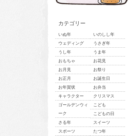
カテゴリー
いぬ年
いのしし年
ウェディング
うさぎ年
うし年
うま年
おもちゃ
お花見
お月見
お祭り
お正月
お誕生日
お年賀状
お弁当
キャラクター
クリスマス
ゴールデンウィ
こども
ーク
こどもの日
さる年
スイーツ
スポーツ
たつ年