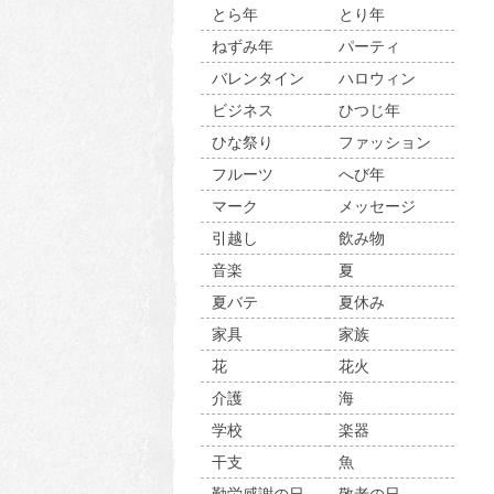
とら年
とり年
ねずみ年
パーティ
バレンタイン
ハロウィン
ビジネス
ひつじ年
ひな祭り
ファッション
フルーツ
へび年
マーク
メッセージ
引越し
飲み物
音楽
夏
夏バテ
夏休み
家具
家族
花
花火
介護
海
学校
楽器
干支
魚