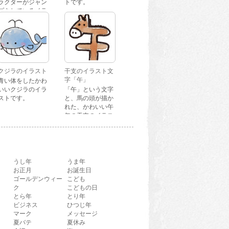
ラクターがジャン
トです。
プをしているイラ
ストです。
クジラのイラスト
干支のイラスト文
字「午」
青い体をしたかわ
いいクジラのイラ
「午」という文字
ストです。
と、馬の頭が描か
れた、かわいい午
年の干支のイラス
ト文字です。
うし年
うま年
お正月
お誕生日
ゴールデンウィー
こども
ク
こどもの日
とら年
とり年
ビジネス
ひつじ年
マーク
メッセージ
夏バテ
夏休み