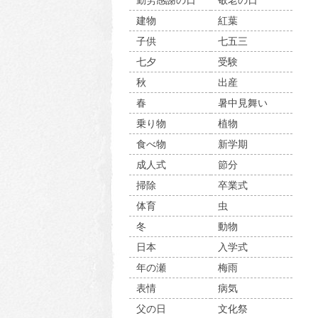
勤労感謝の日
敬老の日
建物
紅葉
子供
七五三
七夕
受験
秋
出産
春
暑中見舞い
乗り物
植物
食べ物
新学期
成人式
節分
掃除
卒業式
体育
虫
冬
動物
日本
入学式
年の瀬
梅雨
表情
病気
父の日
文化祭