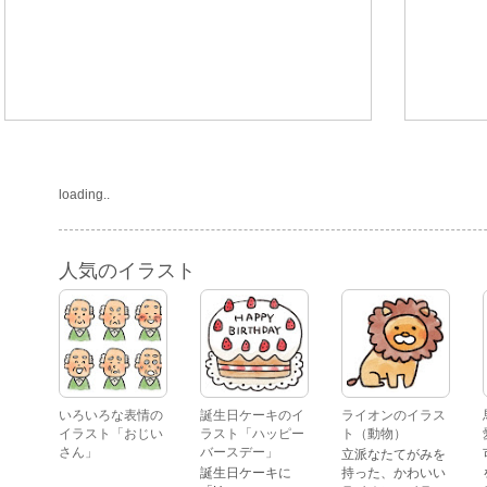
loading..
人気のイラスト
いろいろな表情の
誕生日ケーキのイ
ライオンのイラス
イラスト「おじい
ラスト「ハッピー
ト（動物）
さん」
バースデー」
立派なたてがみを
誕生日ケーキに
持った、かわいい