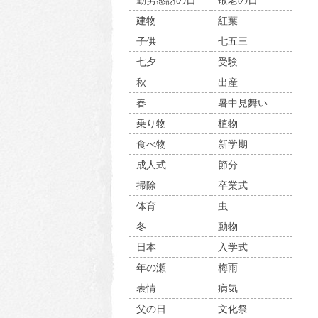
勤労感謝の日
敬老の日
建物
紅葉
子供
七五三
七夕
受験
秋
出産
春
暑中見舞い
乗り物
植物
食べ物
新学期
成人式
節分
掃除
卒業式
体育
虫
冬
動物
日本
入学式
年の瀬
梅雨
表情
病気
父の日
文化祭