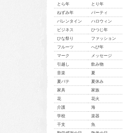
とら年
とり年
ねずみ年
パーティ
バレンタイン
ハロウィン
ビジネス
ひつじ年
ひな祭り
ファッション
フルーツ
へび年
マーク
メッセージ
引越し
飲み物
音楽
夏
夏バテ
夏休み
家具
家族
花
花火
介護
海
学校
楽器
干支
魚