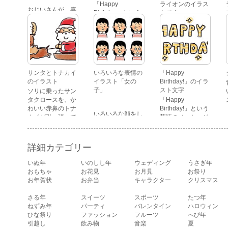
「Happy
ライオンのイラス
おじいさんが、喜
Birthday」という
トです。
怒哀楽たくさんの
文字が描かれた、
表情をしているイ
かわいい苺のケー
ラストです。 通常
キのイラストで
の顔・怒っている
す。
顔・泣いている
顔・照れている
顔・笑っている
サンタとトナカイ
いろいろな表情の
「Happy
顔・驚いている
のイラスト
イラスト「女の
Birthday!」のイラ
顔・困っている顔
子」
スト文字
ソリに乗ったサン
があります。
タクロースを、か
「Happy
わいい赤鼻のトナ
Birthday!」という
いろいろな顔をし
カイが引っ張って
英語のメッセージ
ている、女の子の
いるイラストで
が描かれたイラス
表情のイラストで
す。
ト文字です。
す。 通常の顔・怒
詳細カテゴリー
っている顔・泣い
ている顔・照れて
いぬ年
いのしし年
ウェディング
うさぎ年
いる顔・笑ってい
おもちゃ
お花見
お月見
お祭り
る顔・驚いている
お年賀状
お弁当
キャラクター
クリスマス
顔・困っている顔
があります。
さる年
スイーツ
スポーツ
たつ年
ねずみ年
パーティ
バレンタイン
ハロウィン
ひな祭り
ファッション
フルーツ
へび年
引越し
飲み物
音楽
夏