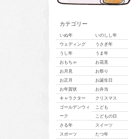
カテゴリー
いぬ年
いのしし年
ウェディング
うさぎ年
うし年
うま年
おもちゃ
お花見
お月見
お祭り
お正月
お誕生日
お年賀状
お弁当
キャラクター
クリスマス
ゴールデンウィ
こども
ーク
こどもの日
さる年
スイーツ
スポーツ
たつ年