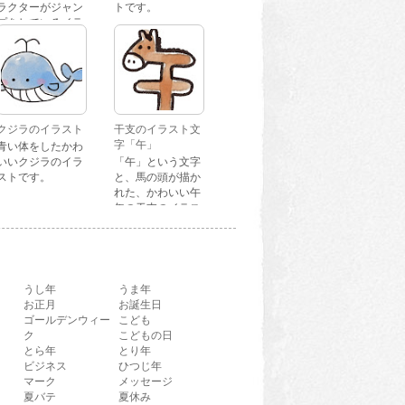
ラクターがジャン
トです。
プをしているイラ
ストです。
クジラのイラスト
干支のイラスト文
字「午」
青い体をしたかわ
いいクジラのイラ
「午」という文字
ストです。
と、馬の頭が描か
れた、かわいい午
年の干支のイラス
ト文字です。
うし年
うま年
お正月
お誕生日
ゴールデンウィー
こども
ク
こどもの日
とら年
とり年
ビジネス
ひつじ年
マーク
メッセージ
夏バテ
夏休み