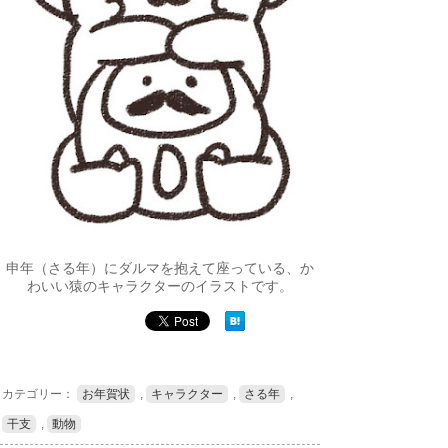
申年（さる年）にダルマを抱えて座っている、か
わいい猿のキャラクターのイラストです。
カテゴリー：
お年賀状
,
キャラクター
,
さる年
,
干支
,
動物