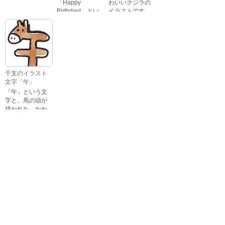
「Happy
わいいクジラの
Birthday!」とい
イラストです。
いろいろな顔を
う英語のメッセ
している、女の
ージが描かれた
子の表情のイラ
イラスト文字で
ストです。 通常
す。
の顔・怒ってい
る顔・泣いてい
る顔・照れてい
干支のイラスト
る顔・笑ってい
文字「午」
る顔・驚いてい
「午」という文
る顔・困ってい
字と、馬の頭が
る顔がありま
描かれた、かわ
す。
いい午年の干支
のイラスト文字
詳細カテゴリー
です。
いぬ年
いのしし年
ウェディング
うさぎ年
うし年
うま年
おもちゃ
お花見
お月見
お祭り
お正月
お誕生日
お年賀状
お弁当
キャラクター
クリスマス
ゴールデンウィ
こども
ーク
こどもの日
さる年
スイーツ
スポーツ
たつ年
とら年
とり年