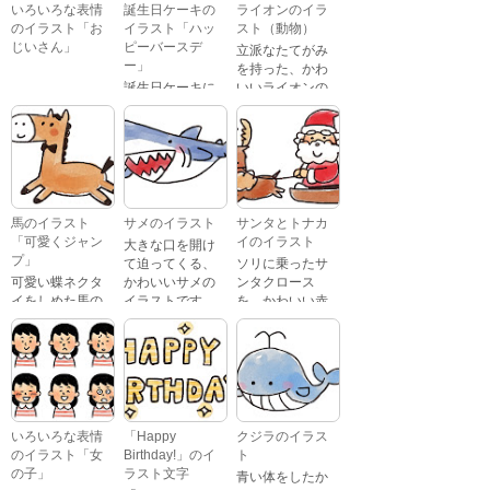
いろいろな表情
誕生日ケーキの
ライオンのイラ
のイラスト「お
イラスト「ハッ
スト（動物）
じいさん」
ピーバースデ
立派なたてがみ
ー」
を持った、かわ
誕生日ケーキに
いいライオンの
おじいさんが、
「Happy
イラストです。
喜怒哀楽たくさ
Birthday」という
んの表情をして
文字が描かれ
いるイラストで
た、かわいい苺
す。 通常の顔・
のケーキのイラ
怒っている顔・
ストです。
泣いている顔・
馬のイラスト
サメのイラスト
サンタとトナカ
照れている顔・
「可愛くジャン
イのイラスト
大きな口を開け
笑っている顔・
プ」
て迫ってくる、
ソリに乗ったサ
驚いている顔・
可愛い蝶ネクタ
かわいいサメの
ンタクロース
困っている顔が
イをしめた馬の
イラストです。
を、かわいい赤
あります。
キャラクターが
鼻のトナカイが
ジャンプをして
引っ張っている
いるイラストで
イラストです。
す。
いろいろな表情
「Happy
クジラのイラス
のイラスト「女
Birthday!」のイ
ト
の子」
ラスト文字
青い体をしたか