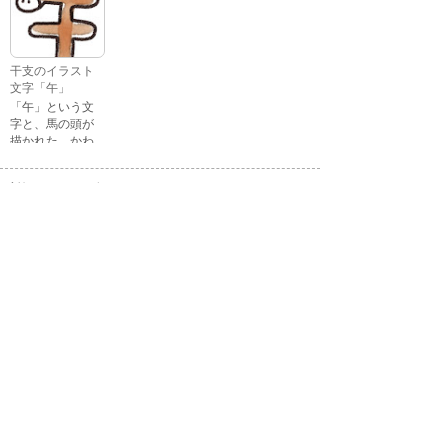
ストです。 通常
す。
の顔・怒ってい
る顔・泣いてい
る顔・照れてい
干支のイラスト
る顔・笑ってい
文字「午」
る顔・驚いてい
「午」という文
る顔・困ってい
字と、馬の頭が
る顔がありま
描かれた、かわ
す。
いい午年の干支
のイラスト文字
詳細カテゴリー
です。
いぬ年
いのしし年
ウェディング
うさぎ年
うし年
うま年
おもちゃ
お花見
お月見
お祭り
お正月
お誕生日
お年賀状
お弁当
キャラクター
クリスマス
ゴールデンウィ
こども
ーク
こどもの日
さる年
スイーツ
スポーツ
たつ年
とら年
とり年
ねずみ年
パーティ
バレンタイン
ハロウィン
ビジネス
ひつじ年
ひな祭り
ファッション
フルーツ
へび年
マーク
メッセージ
引越し
飲み物
音楽