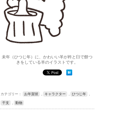
未年（ひつじ年）に、かわいい羊が杵と臼で餅つ
きをしている羊のイラストです。
カテゴリー：
お年賀状
,
キャラクター
,
ひつじ年
,
干支
,
動物