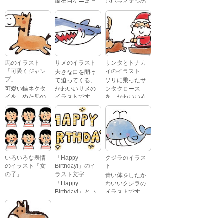
誕生日ケーキに
いいライオンの
おじいさんが、
「Happy
イラストです。
喜怒哀楽たくさ
Birthday」という
んの表情をして
文字が描かれ
いるイラストで
た、かわいい苺
す。 通常の顔・
のケーキのイラ
怒っている顔・
ストです。
泣いている顔・
馬のイラスト
サメのイラスト
サンタとトナカ
照れている顔・
「可愛くジャン
イのイラスト
大きな口を開け
笑っている顔・
プ」
て迫ってくる、
ソリに乗ったサ
驚いている顔・
可愛い蝶ネクタ
かわいいサメの
ンタクロース
困っている顔が
イをしめた馬の
イラストです。
を、かわいい赤
あります。
キャラクターが
鼻のトナカイが
ジャンプをして
引っ張っている
いるイラストで
イラストです。
す。
いろいろな表情
「Happy
クジラのイラス
のイラスト「女
Birthday!」のイ
ト
の子」
ラスト文字
青い体をしたか
「Happy
わいいクジラの
Birthday!」とい
イラストです。
いろいろな顔を
う英語のメッセ
している、女の
ージが描かれた
子の表情のイラ
イラスト文字で