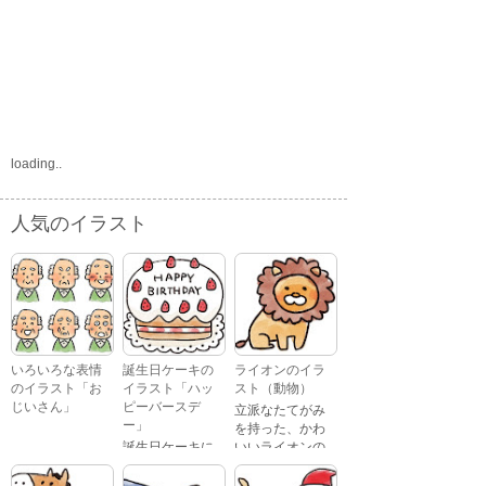
loading..
人気のイラスト
いろいろな表情
誕生日ケーキの
ライオンのイラ
のイラスト「お
イラスト「ハッ
スト（動物）
じいさん」
ピーバースデ
立派なたてがみ
ー」
を持った、かわ
誕生日ケーキに
いいライオンの
おじいさんが、
「Happy
イラストです。
喜怒哀楽たくさ
Birthday」という