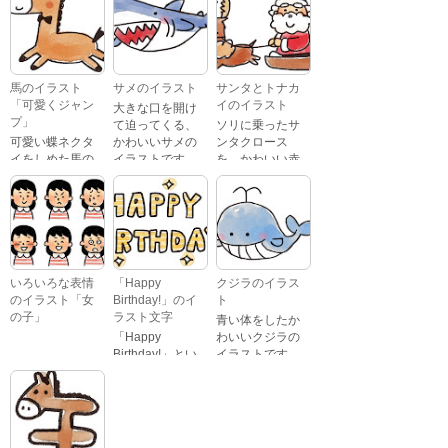
んの表情をして
文字が描かれ
いるイラストで
た、かわいい苺
す。 通常の顔・
のケーキのイラ
怒っている顔・
ストです。
泣いている顔・
馬のイラスト
サメのイラスト
サンタとトナカ
照れている顔・
「可愛くジャン
イのイラスト
大きな口を開け
笑っている顔・
プ」
て迫ってくる、
ソリに乗ったサ
驚いている顔・
可愛い蝶ネクタ
かわいいサメの
ンタクロース
困っている顔が
イをしめた馬の
イラストです。
を、かわいい赤
あります。
キャラクターが
鼻のトナカイが
ジャンプをして
引っ張っている
いるイラストで
イラストです。
す。
いろいろな表情
「Happy
クジラのイラス
のイラスト「女
Birthday!」のイ
ト
の子」
ラスト文字
青い体をしたか
「Happy
わいいクジラの
Birthday!」とい
イラストです。
いろいろな顔を
う英語のメッセ
している、女の
ージが描かれた
子の表情のイラ
イラスト文字で
ストです。 通常
す。
の顔・怒ってい