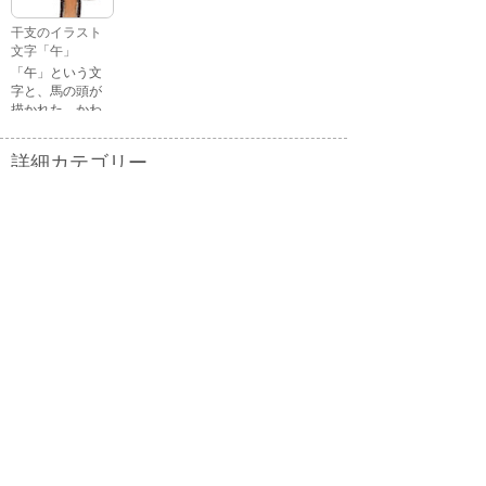
る顔・泣いてい
る顔・照れてい
干支のイラスト
る顔・笑ってい
文字「午」
る顔・驚いてい
「午」という文
る顔・困ってい
字と、馬の頭が
る顔がありま
描かれた、かわ
す。
いい午年の干支
のイラスト文字
詳細カテゴリー
です。
いぬ年
いのしし年
ウェディング
うさぎ年
うし年
うま年
おもちゃ
お花見
お月見
お祭り
お正月
お誕生日
お年賀状
お弁当
キャラクター
クリスマス
ゴールデンウィ
こども
ーク
こどもの日
さる年
スイーツ
スポーツ
たつ年
とら年
とり年
ねずみ年
パーティ
バレンタイン
ハロウィン
ビジネス
ひつじ年
ひな祭り
ファッション
フルーツ
へび年
マーク
メッセージ
引越し
飲み物
音楽
夏
夏バテ
夏休み
家具
家族
花