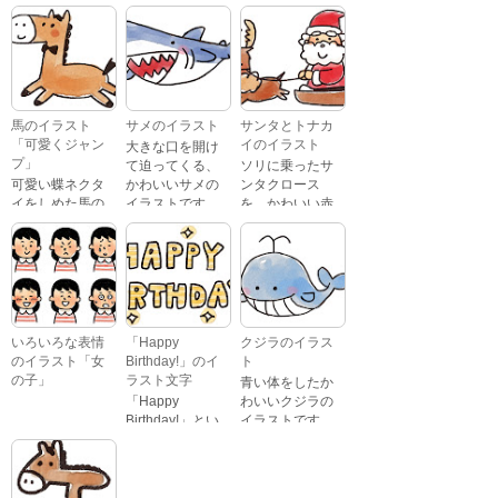
「Happy
イラストです。
喜怒哀楽たくさ
Birthday」という
んの表情をして
文字が描かれ
いるイラストで
た、かわいい苺
す。 通常の顔・
のケーキのイラ
怒っている顔・
ストです。
泣いている顔・
馬のイラスト
サメのイラスト
サンタとトナカ
照れている顔・
「可愛くジャン
イのイラスト
大きな口を開け
笑っている顔・
プ」
て迫ってくる、
ソリに乗ったサ
驚いている顔・
可愛い蝶ネクタ
かわいいサメの
ンタクロース
困っている顔が
イをしめた馬の
イラストです。
を、かわいい赤
あります。
キャラクターが
鼻のトナカイが
ジャンプをして
引っ張っている
いるイラストで
イラストです。
す。
いろいろな表情
「Happy
クジラのイラス
のイラスト「女
Birthday!」のイ
ト
の子」
ラスト文字
青い体をしたか
「Happy
わいいクジラの
Birthday!」とい
イラストです。
いろいろな顔を
う英語のメッセ
している、女の
ージが描かれた
子の表情のイラ
イラスト文字で
ストです。 通常
す。