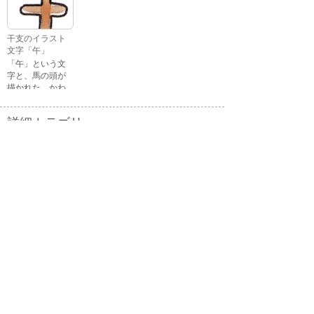
の顔・怒ってい
る顔・泣いてい
る顔・照れてい
干支のイラスト
る顔・笑ってい
文字「午」
る顔・驚いてい
「午」という文
る顔・困ってい
字と、馬の頭が
る顔がありま
描かれた、かわ
す。
いい午年の干支
のイラスト文字
詳細カテゴリー
です。
いぬ年
いのしし年
ウェディング
うさぎ年
うし年
うま年
おもちゃ
お花見
お月見
お祭り
お正月
お誕生日
お年賀状
お弁当
キャラクター
クリスマス
ゴールデンウィ
こども
ーク
こどもの日
さる年
スイーツ
スポーツ
たつ年
とら年
とり年
ねずみ年
パーティ
バレンタイン
ハロウィン
ビジネス
ひつじ年
ひな祭り
ファッション
フルーツ
へび年
マーク
メッセージ
引越し
飲み物
音楽
夏
夏バテ
夏休み