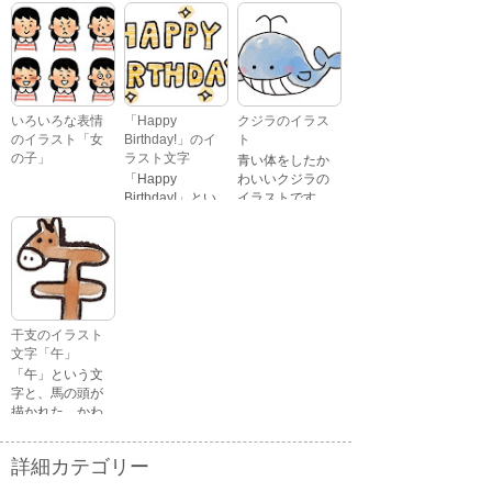
キャラクターが
鼻のトナカイが
ジャンプをして
引っ張っている
いるイラストで
イラストです。
す。
いろいろな表情
「Happy
クジラのイラス
のイラスト「女
Birthday!」のイ
ト
の子」
ラスト文字
青い体をしたか
「Happy
わいいクジラの
Birthday!」とい
イラストです。
いろいろな顔を
う英語のメッセ
している、女の
ージが描かれた
子の表情のイラ
イラスト文字で
ストです。 通常
す。
の顔・怒ってい
る顔・泣いてい
る顔・照れてい
干支のイラスト
る顔・笑ってい
文字「午」
る顔・驚いてい
「午」という文
る顔・困ってい
字と、馬の頭が
る顔がありま
描かれた、かわ
す。
いい午年の干支
のイラスト文字
詳細カテゴリー
です。