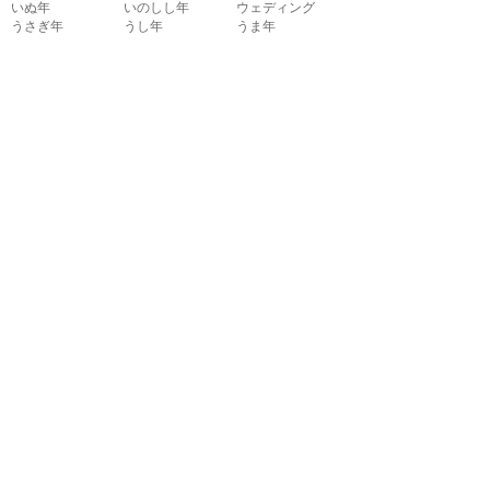
いぬ年
いのしし年
ウェディング
うさぎ年
うし年
うま年
おもちゃ
お花見
お月見
お祭り
お正月
お誕生日
お年賀状
お弁当
キャラクター
クリスマス
ゴールデンウィ
こども
ーク
こどもの日
さる年
スイーツ
スポーツ
たつ年
とら年
とり年
ねずみ年
パーティ
バレンタイン
ハロウィン
ビジネス
ひつじ年
ひな祭り
ファッション
フルーツ
へび年
マーク
メッセージ
引越し
飲み物
音楽
夏
夏バテ
夏休み
家具
家族
花
花火
介護
海
学校
楽器
干支
魚
勤労感謝の日
敬老の日
建物
紅葉
子供
七五三
七夕
受験
秋
出産
春
暑中見舞い
乗り物
植物
食べ物
新学期
成人式
節分
掃除
卒業式
体育
虫
冬