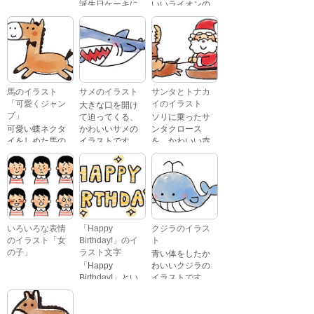
誕生日ケーキに
いいライオンの
おじいさんが、
「Happy
イラストです。
喜怒哀楽たくさ
Birthday」という
んの表情をして
文字が描かれ
いるイラストで
た、かわいい苺
す。 通常の顔・
のケーキのイラ
怒っている顔・
ストです。
泣いている顔・
馬のイラスト
サメのイラスト
サンタとトナカ
照れている顔・
「可愛くジャン
イのイラスト
大きな口を開け
笑っている顔・
プ」
て迫ってくる、
ソリに乗ったサ
驚いている顔・
可愛い蝶ネクタ
かわいいサメの
ンタクロース
困っている顔が
イをしめた馬の
イラストです。
を、かわいい赤
あります。
キャラクターが
鼻のトナカイが
ジャンプをして
引っ張っている
いるイラストで
イラストです。
す。
いろいろな表情
「Happy
クジラのイラス
のイラスト「女
Birthday!」のイ
ト
の子」
ラスト文字
青い体をしたか
「Happy
わいいクジラの
Birthday!」とい
イラストです。
いろいろな顔を
う英語のメッセ
している、女の
ージが描かれた
子の表情のイラ
イラスト文字で