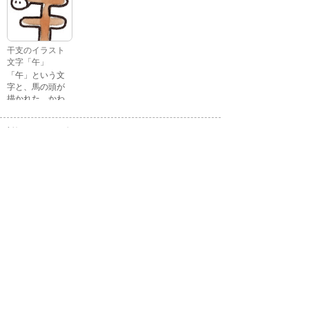
ストです。 通常
す。
の顔・怒ってい
る顔・泣いてい
る顔・照れてい
干支のイラスト
る顔・笑ってい
文字「午」
る顔・驚いてい
「午」という文
る顔・困ってい
字と、馬の頭が
る顔がありま
描かれた、かわ
す。
いい午年の干支
のイラスト文字
詳細カテゴリー
です。
いぬ年
いのしし年
ウェディング
うさぎ年
うし年
うま年
おもちゃ
お花見
お月見
お祭り
お正月
お誕生日
お年賀状
お弁当
キャラクター
クリスマス
ゴールデンウィ
こども
ーク
こどもの日
さる年
スイーツ
スポーツ
たつ年
とら年
とり年
ねずみ年
パーティ
バレンタイン
ハロウィン
ビジネス
ひつじ年
ひな祭り
ファッション
フルーツ
へび年
マーク
メッセージ
引越し
飲み物
音楽