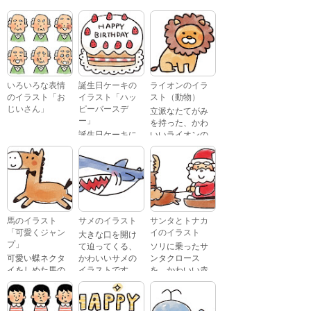
いろいろな表情
誕生日ケーキの
ライオンのイラ
のイラスト「お
イラスト「ハッ
スト（動物）
じいさん」
ピーバースデ
立派なたてがみ
ー」
を持った、かわ
誕生日ケーキに
いいライオンの
おじいさんが、
「Happy
イラストです。
喜怒哀楽たくさ
Birthday」という
んの表情をして
文字が描かれ
いるイラストで
た、かわいい苺
す。 通常の顔・
のケーキのイラ
怒っている顔・
ストです。
泣いている顔・
馬のイラスト
サメのイラスト
サンタとトナカ
照れている顔・
「可愛くジャン
イのイラスト
大きな口を開け
笑っている顔・
プ」
て迫ってくる、
ソリに乗ったサ
驚いている顔・
可愛い蝶ネクタ
かわいいサメの
ンタクロース
困っている顔が
イをしめた馬の
イラストです。
を、かわいい赤
あります。
キャラクターが
鼻のトナカイが
ジャンプをして
引っ張っている
いるイラストで
イラストです。