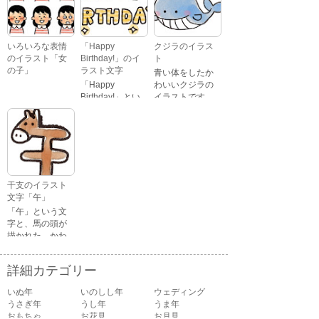
す。
いろいろな表情
「Happy
クジラのイラス
のイラスト「女
Birthday!」のイ
ト
の子」
ラスト文字
青い体をしたか
「Happy
わいいクジラの
Birthday!」とい
イラストです。
いろいろな顔を
う英語のメッセ
している、女の
ージが描かれた
子の表情のイラ
イラスト文字で
ストです。 通常
す。
の顔・怒ってい
る顔・泣いてい
る顔・照れてい
干支のイラスト
る顔・笑ってい
文字「午」
る顔・驚いてい
「午」という文
る顔・困ってい
字と、馬の頭が
る顔がありま
描かれた、かわ
す。
いい午年の干支
のイラスト文字
詳細カテゴリー
です。
いぬ年
いのしし年
ウェディング
うさぎ年
うし年
うま年
おもちゃ
お花見
お月見