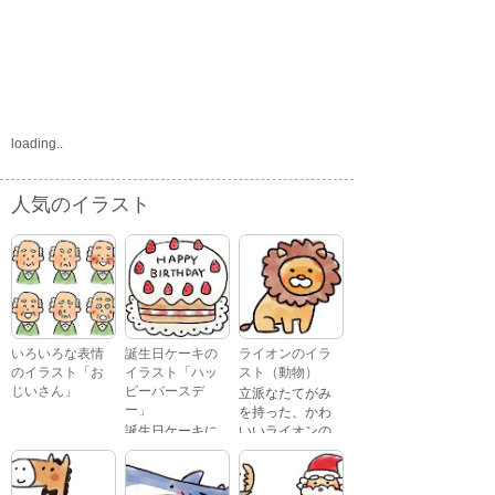
loading..
人気のイラスト
いろいろな表情
誕生日ケーキの
ライオンのイラ
のイラスト「お
イラスト「ハッ
スト（動物）
じいさん」
ピーバースデ
立派なたてがみ
ー」
を持った、かわ
誕生日ケーキに
いいライオンの
おじいさんが、
「Happy
イラストです。
喜怒哀楽たくさ
Birthday」という
んの表情をして
文字が描かれ