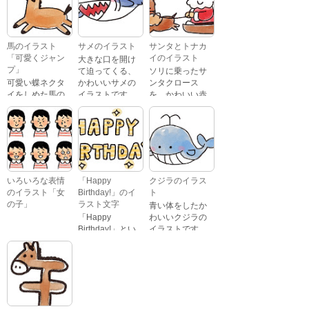
いるイラストで
た、かわいい苺
す。 通常の顔・
のケーキのイラ
怒っている顔・
ストです。
泣いている顔・
馬のイラスト
サメのイラスト
サンタとトナカ
照れている顔・
「可愛くジャン
イのイラスト
大きな口を開け
笑っている顔・
プ」
て迫ってくる、
ソリに乗ったサ
驚いている顔・
可愛い蝶ネクタ
かわいいサメの
ンタクロース
困っている顔が
イをしめた馬の
イラストです。
を、かわいい赤
あります。
キャラクターが
鼻のトナカイが
ジャンプをして
引っ張っている
いるイラストで
イラストです。
す。
いろいろな表情
「Happy
クジラのイラス
のイラスト「女
Birthday!」のイ
ト
の子」
ラスト文字
青い体をしたか
「Happy
わいいクジラの
Birthday!」とい
イラストです。
いろいろな顔を
う英語のメッセ
している、女の
ージが描かれた
子の表情のイラ
イラスト文字で
ストです。 通常
す。
の顔・怒ってい
る顔・泣いてい
る顔・照れてい