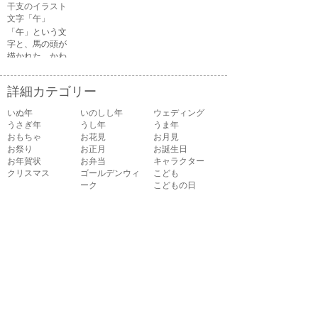
干支のイラスト
る顔・笑ってい
文字「午」
る顔・驚いてい
「午」という文
る顔・困ってい
字と、馬の頭が
る顔がありま
描かれた、かわ
す。
いい午年の干支
のイラスト文字
詳細カテゴリー
です。
いぬ年
いのしし年
ウェディング
うさぎ年
うし年
うま年
おもちゃ
お花見
お月見
お祭り
お正月
お誕生日
お年賀状
お弁当
キャラクター
クリスマス
ゴールデンウィ
こども
ーク
こどもの日
さる年
スイーツ
スポーツ
たつ年
とら年
とり年
ねずみ年
パーティ
バレンタイン
ハロウィン
ビジネス
ひつじ年
ひな祭り
ファッション
フルーツ
へび年
マーク
メッセージ
引越し
飲み物
音楽
夏
夏バテ
夏休み
家具
家族
花
花火
介護
海
学校
楽器
干支