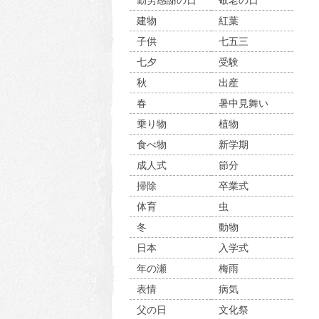
勤労感謝の日
敬老の日
建物
紅葉
子供
七五三
七夕
受験
秋
出産
春
暑中見舞い
乗り物
植物
食べ物
新学期
成人式
節分
掃除
卒業式
体育
虫
冬
動物
日本
入学式
年の瀬
梅雨
表情
病気
父の日
文化祭