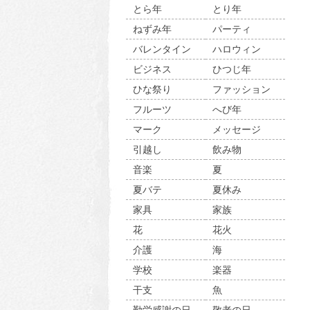
とら年
とり年
ねずみ年
パーティ
バレンタイン
ハロウィン
ビジネス
ひつじ年
ひな祭り
ファッション
フルーツ
へび年
マーク
メッセージ
引越し
飲み物
音楽
夏
夏バテ
夏休み
家具
家族
花
花火
介護
海
学校
楽器
干支
魚