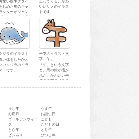
可愛い蝶ネクタイ
迫ってくる、かわ
をしめた馬のキャ
いいサメのイラス
ラクターがジャン
トです。
プをしているイラ
ストです。
クジラのイラスト
干支のイラスト文
字「午」
青い体をしたかわ
いいクジラのイラ
「午」という文字
ストです。
と、馬の頭が描か
れた、かわいい午
年の干支のイラス
ト文字です。
うし年
うま年
お正月
お誕生日
ゴールデンウィー
こども
ク
こどもの日
とら年
とり年
ビジネス
ひつじ年