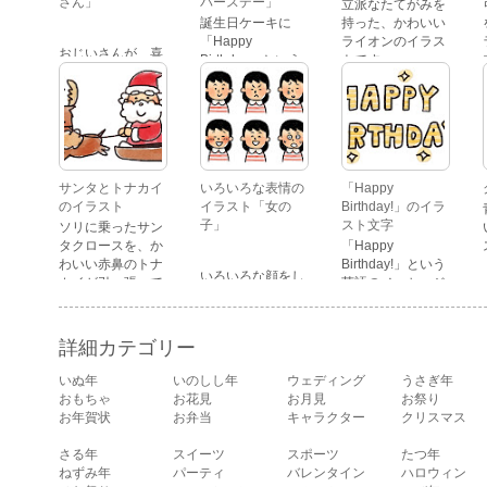
さん」
バースデー」
立派なたてがみを
誕生日ケーキに
持った、かわいい
「Happy
ライオンのイラス
おじいさんが、喜
Birthday」という
トです。
怒哀楽たくさんの
文字が描かれた、
表情をしているイ
かわいい苺のケー
ラストです。 通常
キのイラストで
の顔・怒っている
す。
顔・泣いている
顔・照れている
顔・笑っている
サンタとトナカイ
いろいろな表情の
「Happy
顔・驚いている
のイラスト
イラスト「女の
Birthday!」のイラ
顔・困っている顔
子」
スト文字
ソリに乗ったサン
があります。
タクロースを、か
「Happy
わいい赤鼻のトナ
Birthday!」という
いろいろな顔をし
カイが引っ張って
英語のメッセージ
ている、女の子の
いるイラストで
が描かれたイラス
表情のイラストで
す。
ト文字です。
す。 通常の顔・怒
詳細カテゴリー
っている顔・泣い
ている顔・照れて
いぬ年
いのしし年
ウェディング
うさぎ年
いる顔・笑ってい
おもちゃ
お花見
お月見
お祭り
る顔・驚いている
お年賀状
お弁当
キャラクター
クリスマス
顔・困っている顔
があります。
さる年
スイーツ
スポーツ
たつ年
ねずみ年
パーティ
バレンタイン
ハロウィン