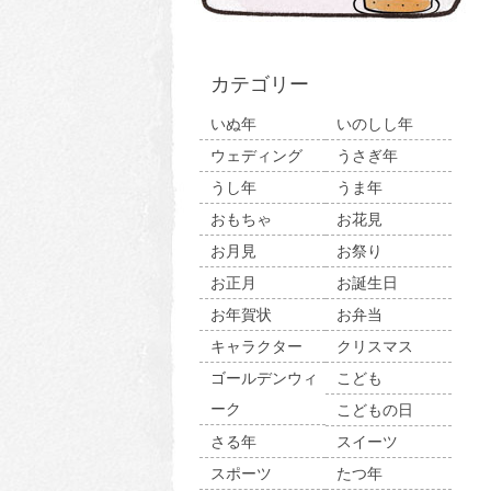
カテゴリー
いぬ年
いのしし年
ウェディング
うさぎ年
うし年
うま年
おもちゃ
お花見
お月見
お祭り
お正月
お誕生日
お年賀状
お弁当
キャラクター
クリスマス
ゴールデンウィ
こども
ーク
こどもの日
さる年
スイーツ
スポーツ
たつ年