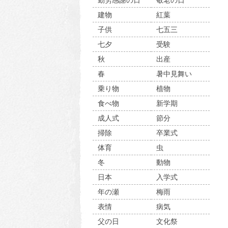
勤労感謝の日
敬老の日
建物
紅葉
子供
七五三
七夕
受験
秋
出産
春
暑中見舞い
乗り物
植物
食べ物
新学期
成人式
節分
掃除
卒業式
体育
虫
冬
動物
日本
入学式
年の瀬
梅雨
表情
病気
父の日
文化祭