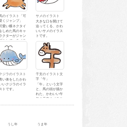
馬のイラスト「可
サメのイラスト
愛くジャンプ」
大きな口を開けて
可愛い蝶ネクタイ
迫ってくる、かわ
をしめた馬のキャ
いいサメのイラス
ラクターがジャン
トです。
プをしているイラ
ストです。
クジラのイラスト
干支のイラスト文
字「午」
青い体をしたかわ
いいクジラのイラ
「午」という文字
ストです。
と、馬の頭が描か
れた、かわいい午
年の干支のイラス
ト文字です。
うし年
うま年