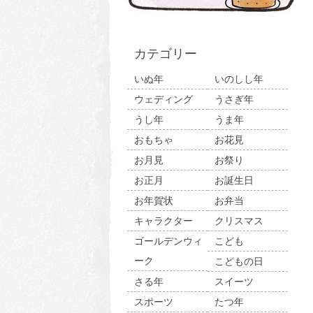
カテゴリー
いぬ年
いのしし年
ウェディング
うさぎ年
うし年
うま年
おもちゃ
お花見
お月見
お祭り
お正月
お誕生日
お年賀状
お弁当
キャラクター
クリスマス
ゴールデンウィ
こども
ーク
こどもの日
さる年
スイーツ
スポーツ
たつ年