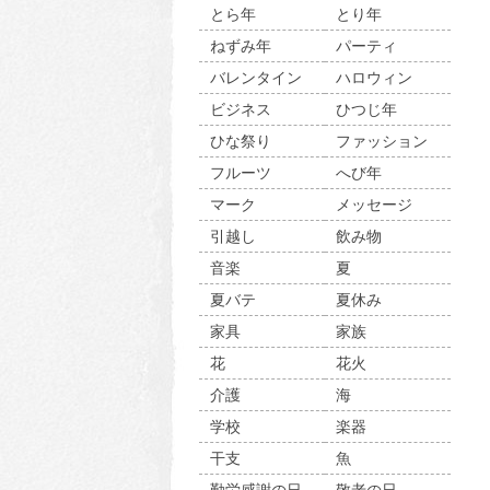
とら年
とり年
ねずみ年
パーティ
バレンタイン
ハロウィン
ビジネス
ひつじ年
ひな祭り
ファッション
フルーツ
へび年
マーク
メッセージ
引越し
飲み物
音楽
夏
夏バテ
夏休み
家具
家族
花
花火
介護
海
学校
楽器
干支
魚