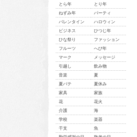
とら年
とり年
ねずみ年
パーティ
バレンタイン
ハロウィン
ビジネス
ひつじ年
ひな祭り
ファッション
フルーツ
へび年
マーク
メッセージ
引越し
飲み物
音楽
夏
夏バテ
夏休み
家具
家族
花
花火
介護
海
学校
楽器
干支
魚