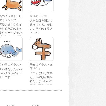
馬のイラスト「可
サメのイラスト
愛くジャンプ」
大きな口を開けて
可愛い蝶ネクタイ
迫ってくる、かわ
をしめた馬のキャ
いいサメのイラス
ラクターがジャン
トです。
プをしているイラ
ストです。
クジラのイラスト
干支のイラスト文
字「午」
青い体をしたかわ
いいクジラのイラ
「午」という文字
ストです。
と、馬の頭が描か
れた、かわいい午
年の干支のイラス
ト文字です。