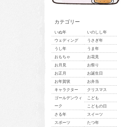
カテゴリー
いぬ年
いのしし年
ウェディング
うさぎ年
うし年
うま年
おもちゃ
お花見
お月見
お祭り
お正月
お誕生日
お年賀状
お弁当
キャラクター
クリスマス
ゴールデンウィ
こども
ーク
こどもの日
さる年
スイーツ
スポーツ
たつ年