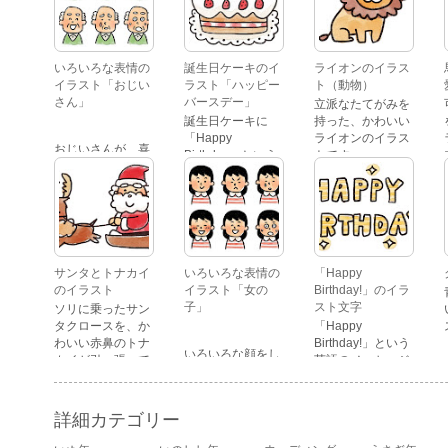
いろいろな表情の
誕生日ケーキのイ
ライオンのイラス
イラスト「おじい
ラスト「ハッピー
ト（動物）
さん」
バースデー」
立派なたてがみを
誕生日ケーキに
持った、かわいい
「Happy
ライオンのイラス
おじいさんが、喜
Birthday」という
トです。
怒哀楽たくさんの
文字が描かれた、
表情をしているイ
かわいい苺のケー
ラストです。 通常
キのイラストで
の顔・怒っている
す。
顔・泣いている
顔・照れている
顔・笑っている
サンタとトナカイ
いろいろな表情の
「Happy
顔・驚いている
のイラスト
イラスト「女の
Birthday!」のイラ
顔・困っている顔
子」
スト文字
ソリに乗ったサン
があります。
タクロースを、か
「Happy
わいい赤鼻のトナ
Birthday!」という
いろいろな顔をし
カイが引っ張って
英語のメッセージ
ている、女の子の
いるイラストで
が描かれたイラス
表情のイラストで
す。
ト文字です。
す。 通常の顔・怒
詳細カテゴリー
っている顔・泣い
ている顔・照れて