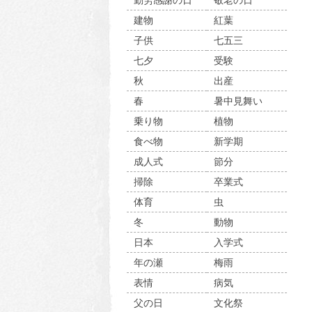
勤労感謝の日
敬老の日
建物
紅葉
子供
七五三
七夕
受験
秋
出産
春
暑中見舞い
乗り物
植物
食べ物
新学期
成人式
節分
掃除
卒業式
体育
虫
冬
動物
日本
入学式
年の瀬
梅雨
表情
病気
父の日
文化祭