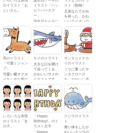
いろいろな表情
誕生日ケーキの
ライオンのイラ
のイラスト「お
イラスト「ハッ
スト（動物）
じいさん」
ピーバースデ
立派なたてがみ
ー」
を持った、かわ
誕生日ケーキに
いいライオンの
おじいさんが、
「Happy
イラストです。
喜怒哀楽たくさ
Birthday」という
んの表情をして
文字が描かれ
いるイラストで
た、かわいい苺
す。 通常の顔・
のケーキのイラ
怒っている顔・
ストです。
泣いている顔・
馬のイラスト
サメのイラスト
サンタとトナカ
照れている顔・
「可愛くジャン
イのイラスト
大きな口を開け
笑っている顔・
プ」
て迫ってくる、
ソリに乗ったサ
驚いている顔・
可愛い蝶ネクタ
かわいいサメの
ンタクロース
困っている顔が
イをしめた馬の
イラストです。
を、かわいい赤
あります。
キャラクターが
鼻のトナカイが
ジャンプをして
引っ張っている
いるイラストで
イラストです。
す。
いろいろな表情
「Happy
クジラのイラス
のイラスト「女
Birthday!」のイ
ト
の子」
ラスト文字
青い体をしたか
「Happy
わいいクジラの