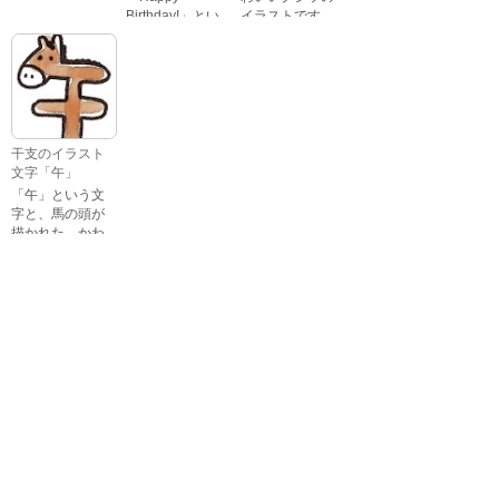
Birthday!」とい
イラストです。
いろいろな顔を
う英語のメッセ
している、女の
ージが描かれた
子の表情のイラ
イラスト文字で
ストです。 通常
す。
の顔・怒ってい
る顔・泣いてい
る顔・照れてい
干支のイラスト
る顔・笑ってい
文字「午」
る顔・驚いてい
「午」という文
る顔・困ってい
字と、馬の頭が
る顔がありま
描かれた、かわ
す。
いい午年の干支
のイラスト文字
詳細カテゴリー
です。
いぬ年
いのしし年
ウェディング
うさぎ年
うし年
うま年
おもちゃ
お花見
お月見
お祭り
お正月
お誕生日
お年賀状
お弁当
キャラクター
クリスマス
ゴールデンウィ
こども
ーク
こどもの日
さる年
スイーツ
スポーツ
たつ年
とら年
とり年
ねずみ年
パーティ
バレンタイン