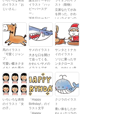
いろいろな表情
誕生日ケーキの
ライオンのイラ
のイラスト「お
イラスト「ハッ
スト（動物）
じいさん」
ピーバースデ
立派なたてがみ
ー」
を持った、かわ
誕生日ケーキに
いいライオンの
おじいさんが、
「Happy
イラストです。
喜怒哀楽たくさ
Birthday」という
んの表情をして
文字が描かれ
いるイラストで
た、かわいい苺
す。 通常の顔・
のケーキのイラ
怒っている顔・
ストです。
泣いている顔・
馬のイラスト
サメのイラスト
サンタとトナカ
照れている顔・
「可愛くジャン
イのイラスト
大きな口を開け
笑っている顔・
プ」
て迫ってくる、
ソリに乗ったサ
驚いている顔・
可愛い蝶ネクタ
かわいいサメの
ンタクロース
困っている顔が
イをしめた馬の
イラストです。
を、かわいい赤
あります。
キャラクターが
鼻のトナカイが
ジャンプをして
引っ張っている
いるイラストで
イラストです。
す。
いろいろな表情
「Happy
クジラのイラス
のイラスト「女
Birthday!」のイ
ト
の子」
ラスト文字
青い体をしたか
「Happy
わいいクジラの