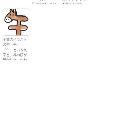
Birthday!」とい
イラストです。
いろいろな顔を
う英語のメッセ
している、女の
ージが描かれた
子の表情のイラ
イラスト文字で
ストです。 通常
す。
の顔・怒ってい
る顔・泣いてい
る顔・照れてい
干支のイラスト
る顔・笑ってい
文字「午」
る顔・驚いてい
「午」という文
る顔・困ってい
字と、馬の頭が
る顔がありま
描かれた、かわ
す。
いい午年の干支
のイラスト文字
詳細カテゴリー
です。
いぬ年
いのしし年
ウェディング
うさぎ年
うし年
うま年
おもちゃ
お花見
お月見
お祭り
お正月
お誕生日
お年賀状
お弁当
キャラクター
クリスマス
ゴールデンウィ
こども
ーク
こどもの日
さる年
スイーツ
スポーツ
たつ年
とら年
とり年
ねずみ年
パーティ
バレンタイン