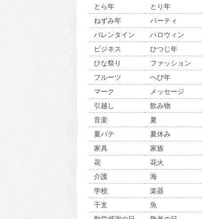
とら年
とり年
ねずみ年
パーティ
バレンタイン
ハロウィン
ビジネス
ひつじ年
ひな祭り
ファッション
フルーツ
へび年
マーク
メッセージ
引越し
飲み物
音楽
夏
夏バテ
夏休み
家具
家族
花
花火
介護
海
学校
楽器
干支
魚