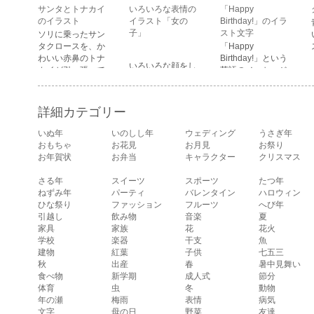
顔・笑っている
サンタとトナカイ
いろいろな表情の
「Happy
顔・驚いている
のイラスト
イラスト「女の
Birthday!」のイラ
顔・困っている顔
子」
スト文字
ソリに乗ったサン
があります。
タクロースを、か
「Happy
わいい赤鼻のトナ
Birthday!」という
いろいろな顔をし
カイが引っ張って
英語のメッセージ
ている、女の子の
いるイラストで
が描かれたイラス
表情のイラストで
す。
ト文字です。
す。 通常の顔・怒
詳細カテゴリー
っている顔・泣い
ている顔・照れて
いぬ年
いのしし年
ウェディング
うさぎ年
いる顔・笑ってい
おもちゃ
お花見
お月見
お祭り
る顔・驚いている
お年賀状
お弁当
キャラクター
クリスマス
顔・困っている顔
があります。
さる年
スイーツ
スポーツ
たつ年
ねずみ年
パーティ
バレンタイン
ハロウィン
ひな祭り
ファッション
フルーツ
へび年
引越し
飲み物
音楽
夏
家具
家族
花
花火
学校
楽器
干支
魚
建物
紅葉
子供
七五三
秋
出産
春
暑中見舞い
食べ物
新学期
成人式
節分
体育
虫
冬
動物
年の瀬
梅雨
表情
病気
文字
母の日
野菜
友達