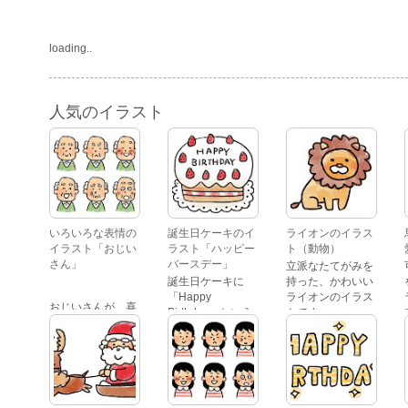
loading..
人気のイラスト
いろいろな表情の
誕生日ケーキのイ
ライオンのイラス
イラスト「おじい
ラスト「ハッピー
ト（動物）
さん」
バースデー」
立派なたてがみを
誕生日ケーキに
持った、かわいい
「Happy
ライオンのイラス
おじいさんが、喜
Birthday」という
トです。
怒哀楽たくさんの
文字が描かれた、
表情をしているイ
かわいい苺のケー
ラストです。 通常
キのイラストで
の顔・怒っている
す。
顔・泣いている
顔・照れている