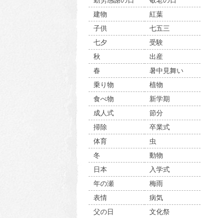
勤労感謝の日
敬老の日
建物
紅葉
子供
七五三
七夕
受験
秋
出産
春
暑中見舞い
乗り物
植物
食べ物
新学期
成人式
節分
掃除
卒業式
体育
虫
冬
動物
日本
入学式
年の瀬
梅雨
表情
病気
父の日
文化祭