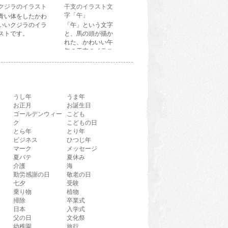
クジラのイラスト
干支のイラスト文
字「午」
青い体をしたかわ
いいクジラのイラ
「午」という文字
ストです。
と、馬の頭が描か
れた、かわいい午
年の干支のイラス
ト文字です。
うし年
うま年
お正月
お誕生日
ゴールデンウィー
こども
ク
こどもの日
とら年
とり年
ビジネス
ひつじ年
マーク
メッセージ
夏バテ
夏休み
介護
海
勤労感謝の日
敬老の日
七夕
受験
乗り物
植物
掃除
卒業式
日本
入学式
父の日
文化祭
幼稚園
旅行