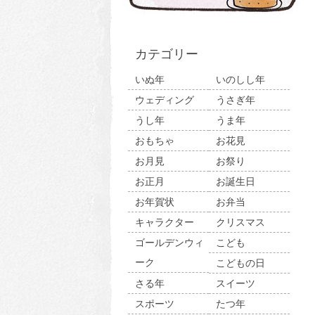
カテゴリー
いぬ年
いのしし年
ウェディング
うさぎ年
うし年
うま年
おもちゃ
お花見
お月見
お祭り
お正月
お誕生日
お年賀状
お弁当
キャラクター
クリスマス
ゴールデンウィ
こども
ーク
こどもの日
さる年
スイーツ
スポーツ
たつ年