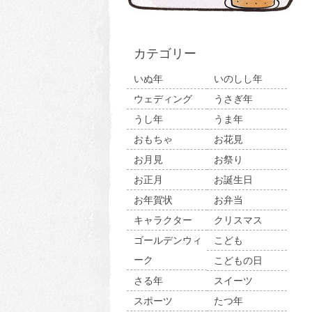
カテゴリー
いぬ年
いのしし年
ウェディング
うさぎ年
うし年
うま年
おもちゃ
お花見
お月見
お祭り
お正月
お誕生日
お年賀状
お弁当
キャラクター
クリスマス
ゴールデンウィ
こども
ーク
こどもの日
さる年
スイーツ
スポーツ
たつ年