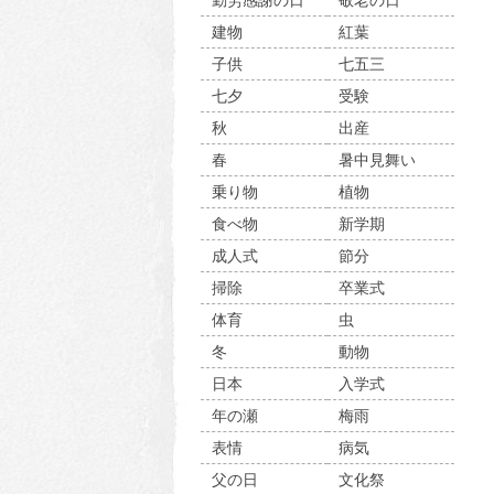
勤労感謝の日
敬老の日
建物
紅葉
子供
七五三
七夕
受験
秋
出産
春
暑中見舞い
乗り物
植物
食べ物
新学期
成人式
節分
掃除
卒業式
体育
虫
冬
動物
日本
入学式
年の瀬
梅雨
表情
病気
父の日
文化祭