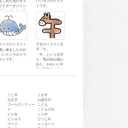
をしめた馬のキャ
いいサメのイラス
ラクターがジャン
トです。
プをしているイラ
ストです。
クジラのイラスト
干支のイラスト文
字「午」
青い体をしたかわ
いいクジラのイラ
「午」という文字
ストです。
と、馬の頭が描か
れた、かわいい午
年の干支のイラス
ト文字です。
うし年
うま年
お正月
お誕生日
ゴールデンウィー
こども
ク
こどもの日
とら年
とり年
ビジネス
ひつじ年
マーク
メッセージ