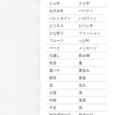
とら年
とり年
ねずみ年
パーティ
バレンタイン
ハロウィン
ビジネス
ひつじ年
ひな祭り
ファッション
フルーツ
へび年
マーク
メッセージ
引越し
飲み物
音楽
夏
夏バテ
夏休み
家具
家族
花
花火
介護
海
学校
楽器
干支
魚