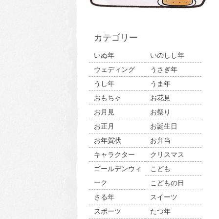
カテゴリー
いぬ年
いのしし年
ウェディング
うさぎ年
うし年
うま年
おもちゃ
お花見
お月見
お祭り
お正月
お誕生日
お年賀状
お弁当
キャラクター
クリスマス
ゴールデンウィ
こども
ーク
こどもの日
さる年
スイーツ
スポーツ
たつ年