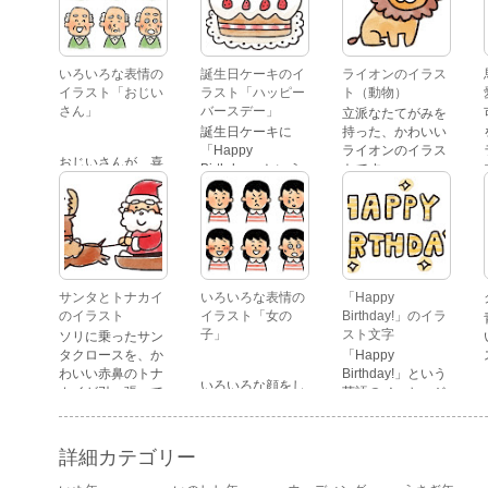
いろいろな表情の
誕生日ケーキのイ
ライオンのイラス
イラスト「おじい
ラスト「ハッピー
ト（動物）
さん」
バースデー」
立派なたてがみを
誕生日ケーキに
持った、かわいい
「Happy
ライオンのイラス
おじいさんが、喜
Birthday」という
トです。
怒哀楽たくさんの
文字が描かれた、
表情をしているイ
かわいい苺のケー
ラストです。 通常
キのイラストで
の顔・怒っている
す。
顔・泣いている
顔・照れている
顔・笑っている
サンタとトナカイ
いろいろな表情の
「Happy
顔・驚いている
のイラスト
イラスト「女の
Birthday!」のイラ
顔・困っている顔
子」
スト文字
ソリに乗ったサン
があります。
タクロースを、か
「Happy
わいい赤鼻のトナ
Birthday!」という
いろいろな顔をし
カイが引っ張って
英語のメッセージ
ている、女の子の
いるイラストで
が描かれたイラス
表情のイラストで
す。
ト文字です。
す。 通常の顔・怒
詳細カテゴリー
っている顔・泣い
ている顔・照れて