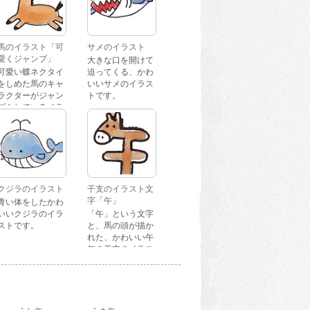
馬のイラスト「可
サメのイラスト
愛くジャンプ」
大きな口を開けて
可愛い蝶ネクタイ
迫ってくる、かわ
をしめた馬のキャ
いいサメのイラス
ラクターがジャン
トです。
プをしているイラ
ストです。
クジラのイラスト
干支のイラスト文
字「午」
青い体をしたかわ
いいクジラのイラ
「午」という文字
ストです。
と、馬の頭が描か
れた、かわいい午
年の干支のイラス
ト文字です。