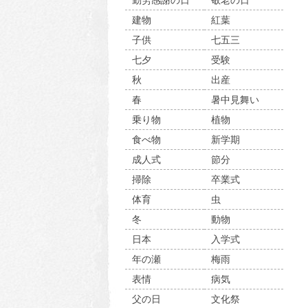
勤労感謝の日
敬老の日
建物
紅葉
子供
七五三
七夕
受験
秋
出産
春
暑中見舞い
乗り物
植物
食べ物
新学期
成人式
節分
掃除
卒業式
体育
虫
冬
動物
日本
入学式
年の瀬
梅雨
表情
病気
父の日
文化祭