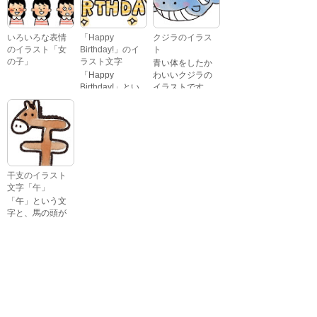
いろいろな表情
「Happy
クジラのイラス
のイラスト「女
Birthday!」のイ
ト
の子」
ラスト文字
青い体をしたか
「Happy
わいいクジラの
Birthday!」とい
イラストです。
いろいろな顔を
う英語のメッセ
している、女の
ージが描かれた
子の表情のイラ
イラスト文字で
ストです。 通常
す。
の顔・怒ってい
る顔・泣いてい
る顔・照れてい
干支のイラスト
る顔・笑ってい
文字「午」
る顔・驚いてい
「午」という文
る顔・困ってい
字と、馬の頭が
る顔がありま
描かれた、かわ
す。
いい午年の干支
のイラスト文字
詳細カテゴリー
です。
いぬ年
いのしし年
ウェディング
うさぎ年
うし年
うま年
おもちゃ
お花見
お月見