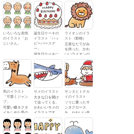
いろいろな表情
誕生日ケーキの
ライオンのイラ
のイラスト「お
イラスト「ハッ
スト（動物）
じいさん」
ピーバースデ
立派なたてがみ
ー」
を持った、かわ
誕生日ケーキに
いいライオンの
おじいさんが、
「Happy
イラストです。
喜怒哀楽たくさ
Birthday」という
んの表情をして
文字が描かれ
いるイラストで
た、かわいい苺
す。 通常の顔・
のケーキのイラ
怒っている顔・
ストです。
泣いている顔・
馬のイラスト
サメのイラスト
サンタとトナカ
照れている顔・
「可愛くジャン
イのイラスト
大きな口を開け
笑っている顔・
プ」
て迫ってくる、
ソリに乗ったサ
驚いている顔・
可愛い蝶ネクタ
かわいいサメの
ンタクロース
困っている顔が
イをしめた馬の
イラストです。
を、かわいい赤
あります。
キャラクターが
鼻のトナカイが
ジャンプをして
引っ張っている
いるイラストで
イラストです。
す。