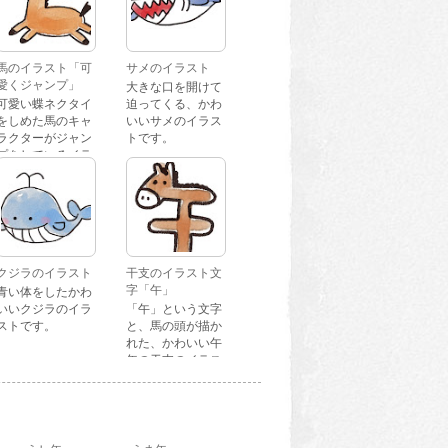
馬のイラスト「可
サメのイラスト
愛くジャンプ」
大きな口を開けて
可愛い蝶ネクタイ
迫ってくる、かわ
をしめた馬のキャ
いいサメのイラス
ラクターがジャン
トです。
プをしているイラ
ストです。
クジラのイラスト
干支のイラスト文
字「午」
青い体をしたかわ
いいクジラのイラ
「午」という文字
ストです。
と、馬の頭が描か
れた、かわいい午
年の干支のイラス
ト文字です。