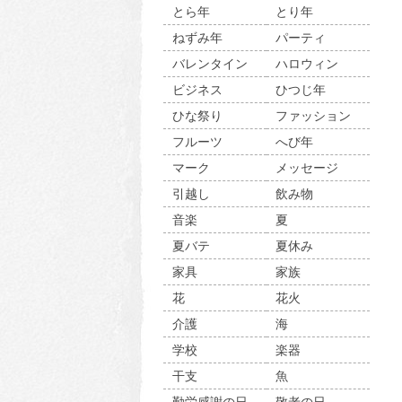
とら年
とり年
ねずみ年
パーティ
バレンタイン
ハロウィン
ビジネス
ひつじ年
ひな祭り
ファッション
フルーツ
へび年
マーク
メッセージ
引越し
飲み物
音楽
夏
夏バテ
夏休み
家具
家族
花
花火
介護
海
学校
楽器
干支
魚