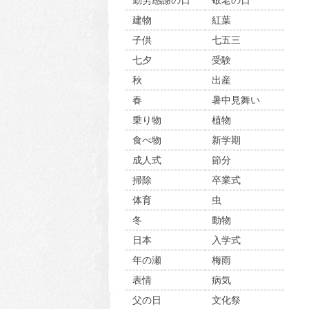
勤労感謝の日
敬老の日
建物
紅葉
子供
七五三
七夕
受験
秋
出産
春
暑中見舞い
乗り物
植物
食べ物
新学期
成人式
節分
掃除
卒業式
体育
虫
冬
動物
日本
入学式
年の瀬
梅雨
表情
病気
父の日
文化祭