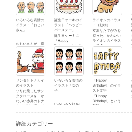
いろいろな表情の
誕生日ケーキのイ
ライオンのイラス
イラスト「おじい
ラスト「ハッピー
ト（動物）
さん」
バースデー」
立派なたてがみを
誕生日ケーキに
持った、かわいい
「Happy
ライオンのイラス
おじいさんが、喜
Birthday」という
トです。
怒哀楽たくさんの
文字が描かれた、
表情をしているイ
かわいい苺のケー
ラストです。 通常
キのイラストで
の顔・怒っている
す。
顔・泣いている
顔・照れている
顔・笑っている
サンタとトナカイ
いろいろな表情の
「Happy
顔・驚いている
のイラスト
イラスト「女の
Birthday!」のイラ
顔・困っている顔
子」
スト文字
ソリに乗ったサン
があります。
タクロースを、か
「Happy
わいい赤鼻のトナ
Birthday!」という
いろいろな顔をし
カイが引っ張って
英語のメッセージ
ている、女の子の
いるイラストで
が描かれたイラス
表情のイラストで
す。
ト文字です。
す。 通常の顔・怒
詳細カテゴリー
っている顔・泣い
ている顔・照れて