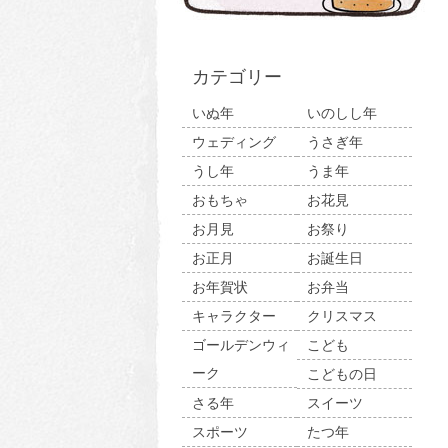
カテゴリー
いぬ年
いのしし年
ウェディング
うさぎ年
うし年
うま年
おもちゃ
お花見
お月見
お祭り
お正月
お誕生日
お年賀状
お弁当
キャラクター
クリスマス
ゴールデンウィ
こども
ーク
こどもの日
さる年
スイーツ
スポーツ
たつ年