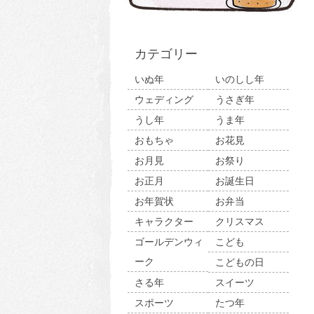
カテゴリー
いぬ年
いのしし年
ウェディング
うさぎ年
うし年
うま年
おもちゃ
お花見
お月見
お祭り
お正月
お誕生日
お年賀状
お弁当
キャラクター
クリスマス
ゴールデンウィ
こども
ーク
こどもの日
さる年
スイーツ
スポーツ
たつ年