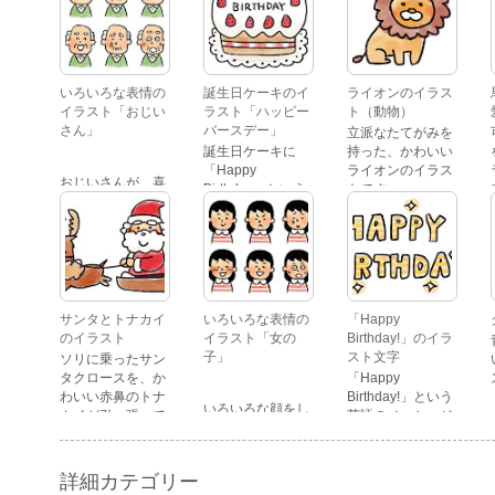
いろいろな表情の
誕生日ケーキのイ
ライオンのイラス
イラスト「おじい
ラスト「ハッピー
ト（動物）
さん」
バースデー」
立派なたてがみを
誕生日ケーキに
持った、かわいい
「Happy
ライオンのイラス
おじいさんが、喜
Birthday」という
トです。
怒哀楽たくさんの
文字が描かれた、
表情をしているイ
かわいい苺のケー
ラストです。 通常
キのイラストで
の顔・怒っている
す。
顔・泣いている
顔・照れている
顔・笑っている
サンタとトナカイ
いろいろな表情の
「Happy
顔・驚いている
のイラスト
イラスト「女の
Birthday!」のイラ
顔・困っている顔
子」
スト文字
ソリに乗ったサン
があります。
タクロースを、か
「Happy
わいい赤鼻のトナ
Birthday!」という
いろいろな顔をし
カイが引っ張って
英語のメッセージ
ている、女の子の
いるイラストで
が描かれたイラス
表情のイラストで
す。
ト文字です。
す。 通常の顔・怒
詳細カテゴリー
っている顔・泣い