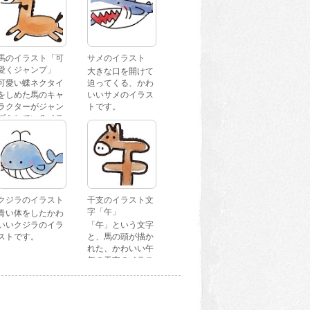
馬のイラスト「可
サメのイラスト
愛くジャンプ」
大きな口を開けて
可愛い蝶ネクタイ
迫ってくる、かわ
をしめた馬のキャ
いいサメのイラス
ラクターがジャン
トです。
プをしているイラ
ストです。
クジラのイラスト
干支のイラスト文
字「午」
青い体をしたかわ
いいクジラのイラ
「午」という文字
ストです。
と、馬の頭が描か
れた、かわいい午
年の干支のイラス
ト文字です。