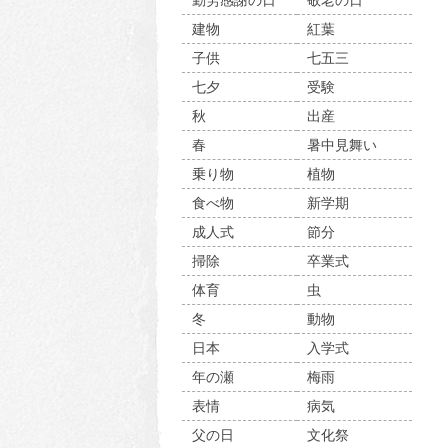
勤労感謝の日
敬老の日
建物
紅葉
子供
七五三
七夕
受験
秋
出産
春
暑中見舞い
乗り物
植物
食べ物
新学期
成人式
節分
掃除
卒業式
体育
虫
冬
動物
日本
入学式
年の瀬
梅雨
表情
病気
父の日
文化祭