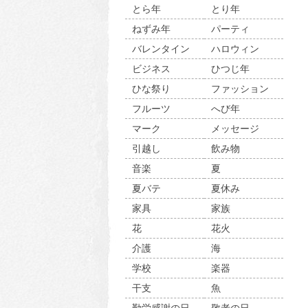
とら年
とり年
ねずみ年
パーティ
バレンタイン
ハロウィン
ビジネス
ひつじ年
ひな祭り
ファッション
フルーツ
へび年
マーク
メッセージ
引越し
飲み物
音楽
夏
夏バテ
夏休み
家具
家族
花
花火
介護
海
学校
楽器
干支
魚