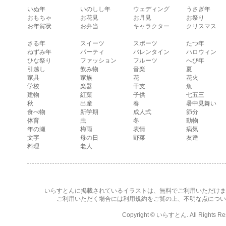
ている顔・照れて
いぬ年
いのしし年
ウェディング
うさぎ年
いる顔・笑ってい
おもちゃ
お花見
お月見
お祭り
る顔・驚いている
お年賀状
お弁当
キャラクター
クリスマス
顔・困っている顔
があります。
さる年
スイーツ
スポーツ
たつ年
ねずみ年
パーティ
バレンタイン
ハロウィン
ひな祭り
ファッション
フルーツ
へび年
引越し
飲み物
音楽
夏
家具
家族
花
花火
学校
楽器
干支
魚
建物
紅葉
子供
七五三
秋
出産
春
暑中見舞い
食べ物
新学期
成人式
節分
体育
虫
冬
動物
年の瀬
梅雨
表情
病気
文字
母の日
野菜
友達
料理
老人
いらすとんに掲載されているイラストは、無料でご利用いただけま
ご利用いただく場合には
利用規約
をご覧の上、不明な点につい
Copyright ©
いらすとん
. All Rights R