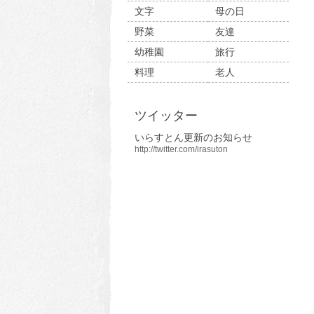
文字
母の日
野菜
友達
幼稚園
旅行
料理
老人
ツイッター
いらすとん更新のお知らせ
http://twitter.com/irasuton