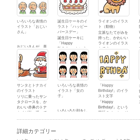
いろいろな表情の
誕生日ケーキのイ
ライオンのイラス
イラスト「おじい
ラスト「ハッピー
ト（動物）
さん」
バースデー」
立派なたてがみを
誕生日ケーキに
持った、かわいい
「Happy
ライオンのイラス
おじいさんが、喜
Birthday」という
トです。
怒哀楽たくさんの
文字が描かれた、
表情をしているイ
かわいい苺のケー
ラストです。 通常
キのイラストで
の顔・怒っている
す。
顔・泣いている
顔・照れている
顔・笑っている
サンタとトナカイ
いろいろな表情の
「Happy
顔・驚いている
のイラスト
イラスト「女の
Birthday!」のイラ
顔・困っている顔
子」
スト文字
ソリに乗ったサン
があります。
タクロースを、か
「Happy
わいい赤鼻のトナ
Birthday!」という
いろいろな顔をし
カイが引っ張って
英語のメッセージ
ている、女の子の
いるイラストで
が描かれたイラス
表情のイラストで
す。
ト文字です。
す。 通常の顔・怒
詳細カテゴリー
っている顔・泣い
ている顔・照れて