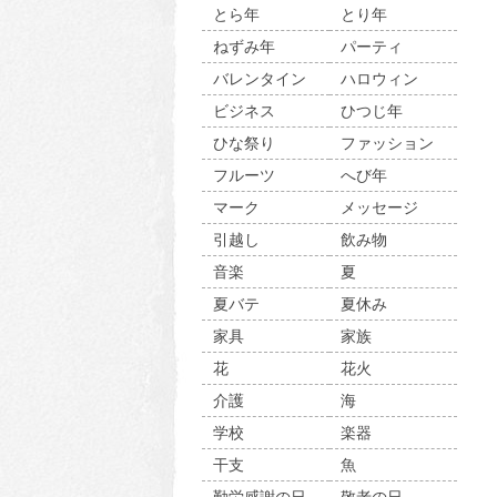
とら年
とり年
ねずみ年
パーティ
バレンタイン
ハロウィン
ビジネス
ひつじ年
ひな祭り
ファッション
フルーツ
へび年
マーク
メッセージ
引越し
飲み物
音楽
夏
夏バテ
夏休み
家具
家族
花
花火
介護
海
学校
楽器
干支
魚