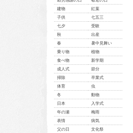
勤労感謝の日
敬老の日
建物
紅葉
子供
七五三
七夕
受験
秋
出産
春
暑中見舞い
乗り物
植物
食べ物
新学期
成人式
節分
掃除
卒業式
体育
虫
冬
動物
日本
入学式
年の瀬
梅雨
表情
病気
父の日
文化祭