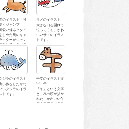
馬のイラスト「可
サメのイラスト
愛くジャンプ」
大きな口を開けて
可愛い蝶ネクタイ
迫ってくる、かわ
をしめた馬のキャ
いいサメのイラス
ラクターがジャン
トです。
プをしているイラ
ストです。
クジラのイラスト
干支のイラスト文
字「午」
青い体をしたかわ
いいクジラのイラ
「午」という文字
ストです。
と、馬の頭が描か
れた、かわいい午
年の干支のイラス
ト文字です。