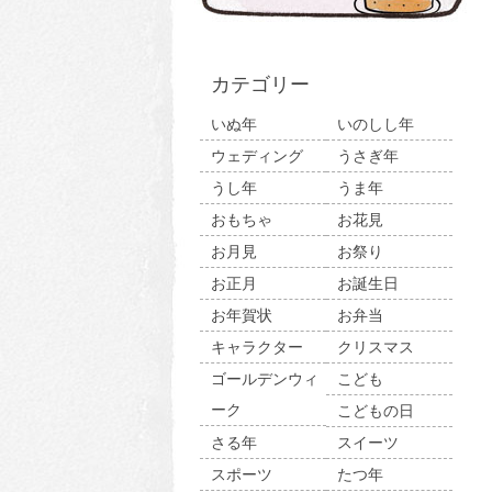
カテゴリー
いぬ年
いのしし年
ウェディング
うさぎ年
うし年
うま年
おもちゃ
お花見
お月見
お祭り
お正月
お誕生日
お年賀状
お弁当
キャラクター
クリスマス
ゴールデンウィ
こども
ーク
こどもの日
さる年
スイーツ
スポーツ
たつ年