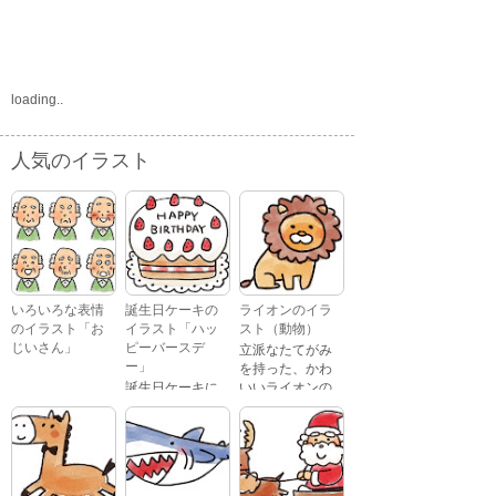
loading..
人気のイラスト
いろいろな表情
誕生日ケーキの
ライオンのイラ
のイラスト「お
イラスト「ハッ
スト（動物）
じいさん」
ピーバースデ
立派なたてがみ
ー」
を持った、かわ
誕生日ケーキに
いいライオンの
おじいさんが、
「Happy
イラストです。
喜怒哀楽たくさ
Birthday」という
んの表情をして
文字が描かれ
いるイラストで
た、かわいい苺
す。 通常の顔・
のケーキのイラ
怒っている顔・