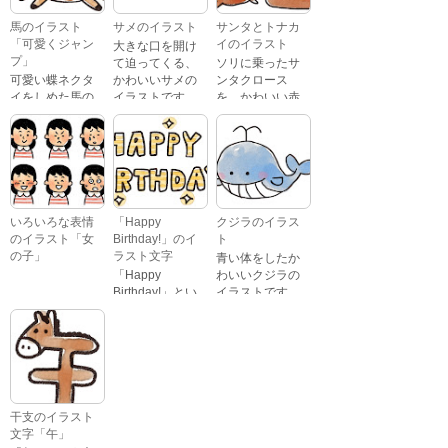
ストです。
泣いている顔・
馬のイラスト
サメのイラスト
サンタとトナカ
照れている顔・
「可愛くジャン
イのイラスト
大きな口を開け
笑っている顔・
プ」
て迫ってくる、
ソリに乗ったサ
驚いている顔・
可愛い蝶ネクタ
かわいいサメの
ンタクロース
困っている顔が
イをしめた馬の
イラストです。
を、かわいい赤
あります。
キャラクターが
鼻のトナカイが
ジャンプをして
引っ張っている
いるイラストで
イラストです。
す。
いろいろな表情
「Happy
クジラのイラス
のイラスト「女
Birthday!」のイ
ト
の子」
ラスト文字
青い体をしたか
「Happy
わいいクジラの
Birthday!」とい
イラストです。
いろいろな顔を
う英語のメッセ
している、女の
ージが描かれた
子の表情のイラ
イラスト文字で
ストです。 通常
す。
の顔・怒ってい
る顔・泣いてい
る顔・照れてい
干支のイラスト
る顔・笑ってい
文字「午」
る顔・驚いてい