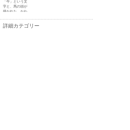
「午」という文
る顔・困ってい
字と、馬の頭が
る顔がありま
描かれた、かわ
す。
いい午年の干支
のイラスト文字
詳細カテゴリー
です。
いぬ年
いのしし年
ウェディング
うさぎ年
うし年
うま年
おもちゃ
お花見
お月見
お祭り
お正月
お誕生日
お年賀状
お弁当
キャラクター
クリスマス
ゴールデンウィ
こども
ーク
こどもの日
さる年
スイーツ
スポーツ
たつ年
とら年
とり年
ねずみ年
パーティ
バレンタイン
ハロウィン
ビジネス
ひつじ年
ひな祭り
ファッション
フルーツ
へび年
マーク
メッセージ
引越し
飲み物
音楽
夏
夏バテ
夏休み
家具
家族
花
花火
介護
海
学校
楽器
干支
魚
勤労感謝の日
敬老の日
建物
紅葉
子供