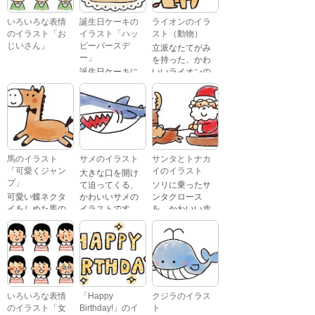
いろいろな表情
誕生日ケーキの
ライオンのイラ
のイラスト「お
イラスト「ハッ
スト（動物）
じいさん」
ピーバースデ
立派なたてがみ
ー」
を持った、かわ
誕生日ケーキに
いいライオンの
おじいさんが、
「Happy
イラストです。
喜怒哀楽たくさ
Birthday」という
んの表情をして
文字が描かれ
いるイラストで
た、かわいい苺
す。 通常の顔・
のケーキのイラ
怒っている顔・
ストです。
泣いている顔・
馬のイラスト
サメのイラスト
サンタとトナカ
照れている顔・
「可愛くジャン
イのイラスト
大きな口を開け
笑っている顔・
プ」
て迫ってくる、
ソリに乗ったサ
驚いている顔・
可愛い蝶ネクタ
かわいいサメの
ンタクロース
困っている顔が
イをしめた馬の
イラストです。
を、かわいい赤
あります。
キャラクターが
鼻のトナカイが
ジャンプをして
引っ張っている
いるイラストで
イラストです。
す。
いろいろな表情
「Happy
クジラのイラス
のイラスト「女
Birthday!」のイ
ト