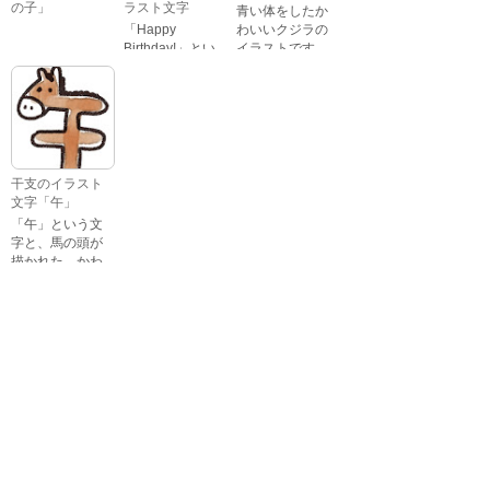
の子」
ラスト文字
青い体をしたか
「Happy
わいいクジラの
Birthday!」とい
イラストです。
いろいろな顔を
う英語のメッセ
している、女の
ージが描かれた
子の表情のイラ
イラスト文字で
ストです。 通常
す。
の顔・怒ってい
る顔・泣いてい
る顔・照れてい
干支のイラスト
る顔・笑ってい
文字「午」
る顔・驚いてい
「午」という文
る顔・困ってい
字と、馬の頭が
る顔がありま
描かれた、かわ
す。
いい午年の干支
のイラスト文字
詳細カテゴリー
です。
いぬ年
いのしし年
ウェディング
うさぎ年
うし年
うま年
おもちゃ
お花見
お月見
お祭り
お正月
お誕生日
お年賀状
お弁当
キャラクター
クリスマス
ゴールデンウィ
こども
ーク
こどもの日
さる年
スイーツ
スポーツ