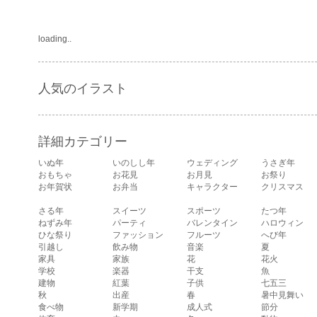
loading..
人気のイラスト
詳細カテゴリー
いぬ年
いのしし年
ウェディング
うさぎ年
おもちゃ
お花見
お月見
お祭り
お年賀状
お弁当
キャラクター
クリスマス
さる年
スイーツ
スポーツ
たつ年
ねずみ年
パーティ
バレンタイン
ハロウィン
ひな祭り
ファッション
フルーツ
へび年
引越し
飲み物
音楽
夏
家具
家族
花
花火
学校
楽器
干支
魚
建物
紅葉
子供
七五三
秋
出産
春
暑中見舞い
食べ物
新学期
成人式
節分