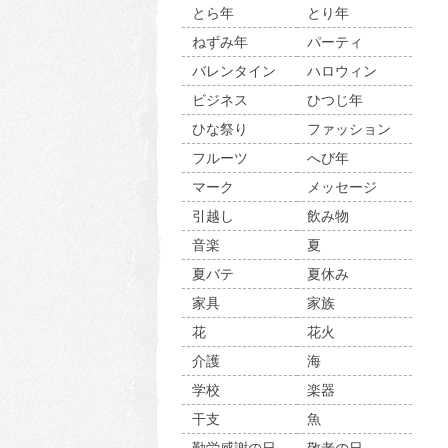
とら年
とり年
ねずみ年
パーティ
バレンタイン
ハロウィン
ビジネス
ひつじ年
ひな祭り
ファッション
フルーツ
へび年
マーク
メッセージ
引越し
飲み物
音楽
夏
夏バテ
夏休み
家具
家族
花
花火
介護
海
学校
楽器
干支
魚