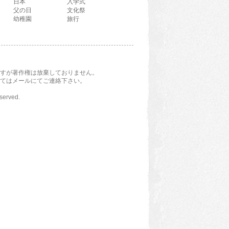
日本
入学式
父の日
文化祭
幼稚園
旅行
すが著作権は放棄しておりません。
てはメールにてご連絡下さい。
eserved.