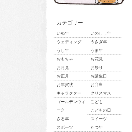
カテゴリー
いぬ年
いのしし年
ウェディング
うさぎ年
うし年
うま年
おもちゃ
お花見
お月見
お祭り
お正月
お誕生日
お年賀状
お弁当
キャラクター
クリスマス
ゴールデンウィ
こども
ーク
こどもの日
さる年
スイーツ
スポーツ
たつ年