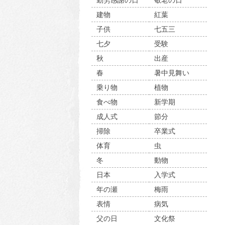
勤労感謝の日
敬老の日
建物
紅葉
子供
七五三
七夕
受験
秋
出産
春
暑中見舞い
乗り物
植物
食べ物
新学期
成人式
節分
掃除
卒業式
体育
虫
冬
動物
日本
入学式
年の瀬
梅雨
表情
病気
父の日
文化祭