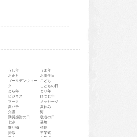
うし年
うま年
お正月
お誕生日
ゴールデンウィー
こども
ク
こどもの日
とら年
とり年
ビジネス
ひつじ年
マーク
メッセージ
夏バテ
夏休み
介護
海
勤労感謝の日
敬老の日
七夕
受験
乗り物
植物
掃除
卒業式