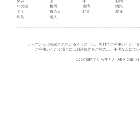
体育
虫
冬
動物
年の瀬
梅雨
表情
病気
文字
母の日
野菜
友達
料理
老人
いらすとんに掲載されているイラストは、無料でご利用いただけま
ご利用いただく場合には
利用規約
をご覧の上、不明な点につい
Copyright ©
いらすとん
. All Rights R