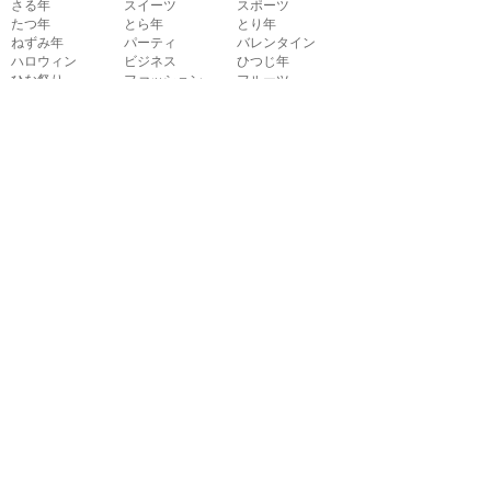
さる年
スイーツ
スポーツ
たつ年
とら年
とり年
ねずみ年
パーティ
バレンタイン
ハロウィン
ビジネス
ひつじ年
ひな祭り
ファッション
フルーツ
へび年
マーク
メッセージ
引越し
飲み物
音楽
夏
夏バテ
夏休み
家具
家族
花
花火
介護
海
学校
楽器
干支
魚
勤労感謝の日
敬老の日
建物
紅葉
子供
七五三
七夕
受験
秋
出産
春
暑中見舞い
乗り物
植物
食べ物
新学期
成人式
節分
掃除
卒業式
体育
虫
冬
動物
日本
入学式
年の瀬
梅雨
表情
病気
父の日
文化祭
文字
母の日
野菜
友達
幼稚園
旅行
料理
老人