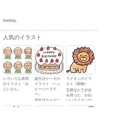
loading..
人気のイラスト
いろいろな表情
誕生日ケーキの
ライオンのイラ
のイラスト「お
イラスト「ハッ
スト（動物）
じいさん」
ピーバースデ
立派なたてがみ
ー」
を持った、かわ
誕生日ケーキに
いいライオンの
おじいさんが、
「Happy
イラストです。
喜怒哀楽たくさ
Birthday」という
んの表情をして
文字が描かれ
いるイラストで
た、かわいい苺
す。 通常の顔・
のケーキのイラ
怒っている顔・
ストです。
泣いている顔・