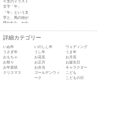
干支のイラスト
る顔・笑ってい
文字「午」
る顔・驚いてい
「午」という文
る顔・困ってい
字と、馬の頭が
る顔がありま
描かれた、かわ
す。
いい午年の干支
のイラスト文字
詳細カテゴリー
です。
いぬ年
いのしし年
ウェディング
うさぎ年
うし年
うま年
おもちゃ
お花見
お月見
お祭り
お正月
お誕生日
お年賀状
お弁当
キャラクター
クリスマス
ゴールデンウィ
こども
ーク
こどもの日
さる年
スイーツ
スポーツ
たつ年
とら年
とり年
ねずみ年
パーティ
バレンタイン
ハロウィン
ビジネス
ひつじ年
ひな祭り
ファッション
フルーツ
へび年
マーク
メッセージ
引越し
飲み物
音楽
夏
夏バテ
夏休み
家具
家族
花
花火
介護
海
学校
楽器
干支