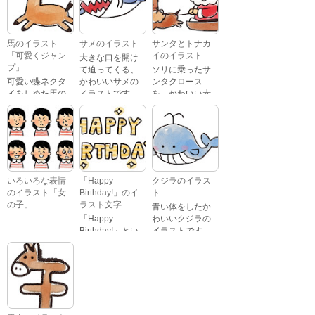
た、かわいい苺
す。 通常の顔・
のケーキのイラ
怒っている顔・
ストです。
泣いている顔・
馬のイラスト
サメのイラスト
サンタとトナカ
照れている顔・
「可愛くジャン
イのイラスト
大きな口を開け
笑っている顔・
プ」
て迫ってくる、
ソリに乗ったサ
驚いている顔・
可愛い蝶ネクタ
かわいいサメの
ンタクロース
困っている顔が
イをしめた馬の
イラストです。
を、かわいい赤
あります。
キャラクターが
鼻のトナカイが
ジャンプをして
引っ張っている
いるイラストで
イラストです。
す。
いろいろな表情
「Happy
クジラのイラス
のイラスト「女
Birthday!」のイ
ト
の子」
ラスト文字
青い体をしたか
「Happy
わいいクジラの
Birthday!」とい
イラストです。
いろいろな顔を
う英語のメッセ
している、女の
ージが描かれた
子の表情のイラ
イラスト文字で
ストです。 通常
す。
の顔・怒ってい
る顔・泣いてい
る顔・照れてい