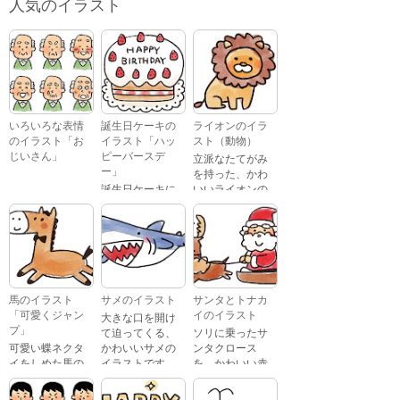
人気のイラスト
いろいろな表情
誕生日ケーキの
ライオンのイラ
のイラスト「お
イラスト「ハッ
スト（動物）
じいさん」
ピーバースデ
立派なたてがみ
ー」
を持った、かわ
誕生日ケーキに
いいライオンの
おじいさんが、
「Happy
イラストです。
喜怒哀楽たくさ
Birthday」という
んの表情をして
文字が描かれ
いるイラストで
た、かわいい苺
す。 通常の顔・
のケーキのイラ
怒っている顔・
ストです。
泣いている顔・
馬のイラスト
サメのイラスト
サンタとトナカ
照れている顔・
「可愛くジャン
イのイラスト
大きな口を開け
笑っている顔・
プ」
て迫ってくる、
ソリに乗ったサ
驚いている顔・
可愛い蝶ネクタ
かわいいサメの
ンタクロース
困っている顔が
イをしめた馬の
イラストです。
を、かわいい赤
あります。
キャラクターが
鼻のトナカイが
ジャンプをして
引っ張っている