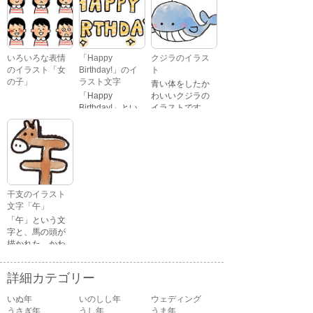
いるイラストで
イラストです。
す。
いろいろな表情
「Happy
クジラのイラス
のイラスト「女
Birthday!」のイ
ト
の子」
ラスト文字
青い体をしたか
「Happy
わいいクジラの
Birthday!」とい
イラストです。
いろいろな顔を
う英語のメッセ
している、女の
ージが描かれた
子の表情のイラ
イラスト文字で
ストです。 通常
す。
の顔・怒ってい
る顔・泣いてい
る顔・照れてい
干支のイラスト
る顔・笑ってい
文字「午」
る顔・驚いてい
「午」という文
る顔・困ってい
字と、馬の頭が
る顔がありま
描かれた、かわ
す。
いい午年の干支
のイラスト文字
詳細カテゴリー
です。
いぬ年
いのしし年
ウェディング
うさぎ年
うし年
うま年