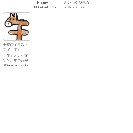
「Happy
わいいクジラの
Birthday!」とい
イラストです。
いろいろな顔を
う英語のメッセ
している、女の
ージが描かれた
子の表情のイラ
イラスト文字で
ストです。 通常
す。
の顔・怒ってい
る顔・泣いてい
る顔・照れてい
干支のイラスト
る顔・笑ってい
文字「午」
る顔・驚いてい
「午」という文
る顔・困ってい
字と、馬の頭が
る顔がありま
描かれた、かわ
す。
いい午年の干支
のイラスト文字
詳細カテゴリー
です。
いぬ年
いのしし年
ウェディング
うさぎ年
うし年
うま年
おもちゃ
お花見
お月見
お祭り
お正月
お誕生日
お年賀状
お弁当
キャラクター
クリスマス
ゴールデンウィ
こども
ーク
こどもの日
さる年
スイーツ
スポーツ
たつ年
とら年
とり年