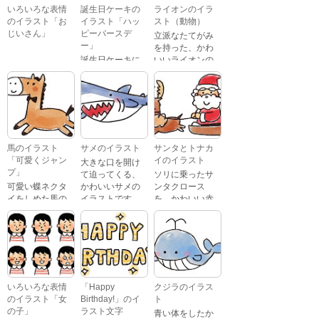
いろいろな表情
誕生日ケーキの
ライオンのイラ
のイラスト「お
イラスト「ハッ
スト（動物）
じいさん」
ピーバースデ
立派なたてがみ
ー」
を持った、かわ
誕生日ケーキに
いいライオンの
おじいさんが、
「Happy
イラストです。
喜怒哀楽たくさ
Birthday」という
んの表情をして
文字が描かれ
いるイラストで
た、かわいい苺
す。 通常の顔・
のケーキのイラ
怒っている顔・
ストです。
泣いている顔・
馬のイラスト
サメのイラスト
サンタとトナカ
照れている顔・
「可愛くジャン
イのイラスト
大きな口を開け
笑っている顔・
プ」
て迫ってくる、
ソリに乗ったサ
驚いている顔・
可愛い蝶ネクタ
かわいいサメの
ンタクロース
困っている顔が
イをしめた馬の
イラストです。
を、かわいい赤
あります。
キャラクターが
鼻のトナカイが
ジャンプをして
引っ張っている
いるイラストで
イラストです。
す。
いろいろな表情
「Happy
クジラのイラス
のイラスト「女
Birthday!」のイ
ト
の子」
ラスト文字
青い体をしたか