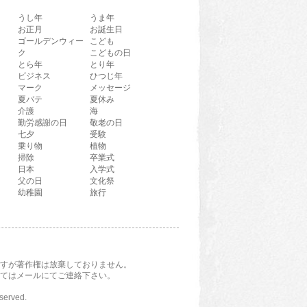
うし年
うま年
お正月
お誕生日
ゴールデンウィー
こども
ク
こどもの日
とら年
とり年
ビジネス
ひつじ年
マーク
メッセージ
夏バテ
夏休み
介護
海
勤労感謝の日
敬老の日
七夕
受験
乗り物
植物
掃除
卒業式
日本
入学式
父の日
文化祭
幼稚園
旅行
すが著作権は放棄しておりません。
てはメールにてご連絡下さい。
eserved.