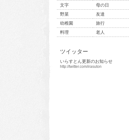
文字
母の日
野菜
友達
幼稚園
旅行
料理
老人
ツイッター
いらすとん更新のお知らせ
http://twitter.com/irasuton