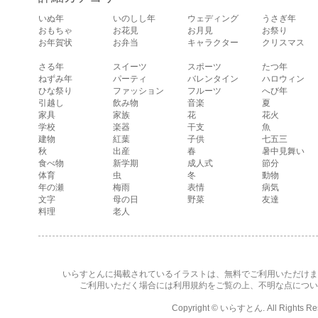
ている顔・照れて
いぬ年
いのしし年
ウェディング
うさぎ年
いる顔・笑ってい
おもちゃ
お花見
お月見
お祭り
る顔・驚いている
お年賀状
お弁当
キャラクター
クリスマス
顔・困っている顔
があります。
さる年
スイーツ
スポーツ
たつ年
ねずみ年
パーティ
バレンタイン
ハロウィン
ひな祭り
ファッション
フルーツ
へび年
引越し
飲み物
音楽
夏
家具
家族
花
花火
学校
楽器
干支
魚
建物
紅葉
子供
七五三
秋
出産
春
暑中見舞い
食べ物
新学期
成人式
節分
体育
虫
冬
動物
年の瀬
梅雨
表情
病気
文字
母の日
野菜
友達
料理
老人
いらすとんに掲載されているイラストは、無料でご利用いただけま
ご利用いただく場合には
利用規約
をご覧の上、不明な点につい
Copyright ©
いらすとん
. All Rights R