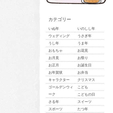
カテゴリー
いぬ年
いのしし年
ウェディング
うさぎ年
うし年
うま年
おもちゃ
お花見
お月見
お祭り
お正月
お誕生日
お年賀状
お弁当
キャラクター
クリスマス
ゴールデンウィ
こども
ーク
こどもの日
さる年
スイーツ
スポーツ
たつ年