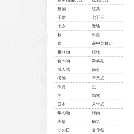
勤労感謝の日
敬老の日
建物
紅葉
子供
七五三
七夕
受験
秋
出産
春
暑中見舞い
乗り物
植物
食べ物
新学期
成人式
節分
掃除
卒業式
体育
虫
冬
動物
日本
入学式
年の瀬
梅雨
表情
病気
父の日
文化祭