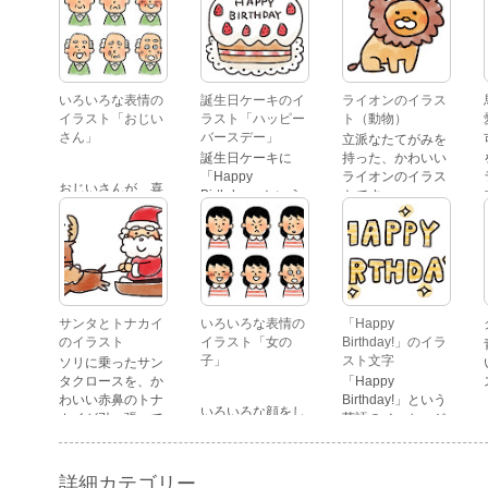
いろいろな表情の
誕生日ケーキのイ
ライオンのイラス
イラスト「おじい
ラスト「ハッピー
ト（動物）
さん」
バースデー」
立派なたてがみを
誕生日ケーキに
持った、かわいい
「Happy
ライオンのイラス
おじいさんが、喜
Birthday」という
トです。
怒哀楽たくさんの
文字が描かれた、
表情をしているイ
かわいい苺のケー
ラストです。 通常
キのイラストで
の顔・怒っている
す。
顔・泣いている
顔・照れている
顔・笑っている
サンタとトナカイ
いろいろな表情の
「Happy
顔・驚いている
のイラスト
イラスト「女の
Birthday!」のイラ
顔・困っている顔
子」
スト文字
ソリに乗ったサン
があります。
タクロースを、か
「Happy
わいい赤鼻のトナ
Birthday!」という
いろいろな顔をし
カイが引っ張って
英語のメッセージ
ている、女の子の
いるイラストで
が描かれたイラス
表情のイラストで
す。
ト文字です。
す。 通常の顔・怒
詳細カテゴリー
っている顔・泣い