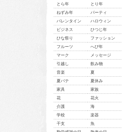
とら年
とり年
ねずみ年
パーティ
バレンタイン
ハロウィン
ビジネス
ひつじ年
ひな祭り
ファッション
フルーツ
へび年
マーク
メッセージ
引越し
飲み物
音楽
夏
夏バテ
夏休み
家具
家族
花
花火
介護
海
学校
楽器
干支
魚