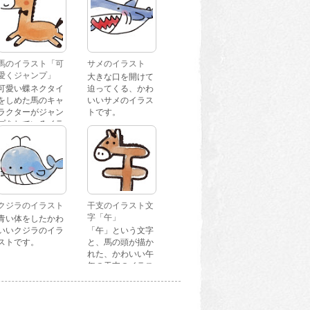
馬のイラスト「可
サメのイラスト
愛くジャンプ」
大きな口を開けて
可愛い蝶ネクタイ
迫ってくる、かわ
をしめた馬のキャ
いいサメのイラス
ラクターがジャン
トです。
プをしているイラ
ストです。
クジラのイラスト
干支のイラスト文
字「午」
青い体をしたかわ
いいクジラのイラ
「午」という文字
ストです。
と、馬の頭が描か
れた、かわいい午
年の干支のイラス
ト文字です。