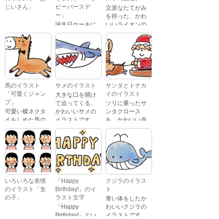
じいさん」
ピーバースデ
立派なたてがみ
ー」
を持った、かわ
誕生日ケーキに
いいライオンの
おじいさんが、
「Happy
イラストです。
喜怒哀楽たくさ
Birthday」という
んの表情をして
文字が描かれ
いるイラストで
た、かわいい苺
す。 通常の顔・
のケーキのイラ
怒っている顔・
ストです。
泣いている顔・
馬のイラスト
サメのイラスト
サンタとトナカ
照れている顔・
「可愛くジャン
イのイラスト
大きな口を開け
笑っている顔・
プ」
て迫ってくる、
ソリに乗ったサ
驚いている顔・
可愛い蝶ネクタ
かわいいサメの
ンタクロース
困っている顔が
イをしめた馬の
イラストです。
を、かわいい赤
あります。
キャラクターが
鼻のトナカイが
ジャンプをして
引っ張っている
いるイラストで
イラストです。
す。
いろいろな表情
「Happy
クジラのイラス
のイラスト「女
Birthday!」のイ
ト
の子」
ラスト文字
青い体をしたか
「Happy
わいいクジラの
Birthday!」とい
イラストです。