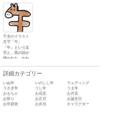
いろいろな顔を
う英語のメッセ
している、女の
ージが描かれた
子の表情のイラ
イラスト文字で
ストです。 通常
す。
の顔・怒ってい
る顔・泣いてい
る顔・照れてい
干支のイラスト
る顔・笑ってい
文字「午」
る顔・驚いてい
「午」という文
る顔・困ってい
字と、馬の頭が
る顔がありま
描かれた、かわ
す。
いい午年の干支
のイラスト文字
詳細カテゴリー
です。
いぬ年
いのしし年
ウェディング
うさぎ年
うし年
うま年
おもちゃ
お花見
お月見
お祭り
お正月
お誕生日
お年賀状
お弁当
キャラクター
クリスマス
ゴールデンウィ
こども
ーク
こどもの日
さる年
スイーツ
スポーツ
たつ年
とら年
とり年
ねずみ年
パーティ
バレンタイン
ハロウィン
ビジネス
ひつじ年