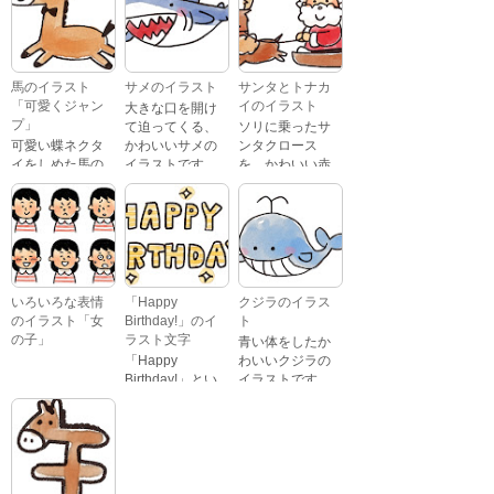
文字が描かれ
いるイラストで
た、かわいい苺
す。 通常の顔・
のケーキのイラ
怒っている顔・
ストです。
泣いている顔・
馬のイラスト
サメのイラスト
サンタとトナカ
照れている顔・
「可愛くジャン
イのイラスト
大きな口を開け
笑っている顔・
プ」
て迫ってくる、
ソリに乗ったサ
驚いている顔・
可愛い蝶ネクタ
かわいいサメの
ンタクロース
困っている顔が
イをしめた馬の
イラストです。
を、かわいい赤
あります。
キャラクターが
鼻のトナカイが
ジャンプをして
引っ張っている
いるイラストで
イラストです。
す。
いろいろな表情
「Happy
クジラのイラス
のイラスト「女
Birthday!」のイ
ト
の子」
ラスト文字
青い体をしたか
「Happy
わいいクジラの
Birthday!」とい
イラストです。
いろいろな顔を
う英語のメッセ
している、女の
ージが描かれた
子の表情のイラ
イラスト文字で
ストです。 通常
す。
の顔・怒ってい
る顔・泣いてい