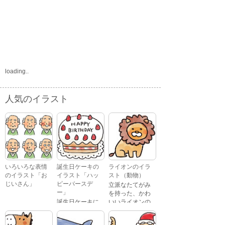
loading..
人気のイラスト
いろいろな表情
誕生日ケーキの
ライオンのイラ
のイラスト「お
イラスト「ハッ
スト（動物）
じいさん」
ピーバースデ
立派なたてがみ
ー」
を持った、かわ
誕生日ケーキに
いいライオンの
おじいさんが、
「Happy
イラストです。
喜怒哀楽たくさ
Birthday」という
んの表情をして