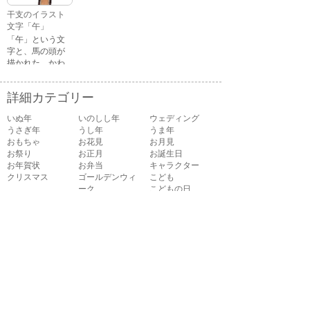
る顔・照れてい
干支のイラスト
る顔・笑ってい
文字「午」
る顔・驚いてい
「午」という文
る顔・困ってい
字と、馬の頭が
る顔がありま
描かれた、かわ
す。
いい午年の干支
のイラスト文字
詳細カテゴリー
です。
いぬ年
いのしし年
ウェディング
うさぎ年
うし年
うま年
おもちゃ
お花見
お月見
お祭り
お正月
お誕生日
お年賀状
お弁当
キャラクター
クリスマス
ゴールデンウィ
こども
ーク
こどもの日
さる年
スイーツ
スポーツ
たつ年
とら年
とり年
ねずみ年
パーティ
バレンタイン
ハロウィン
ビジネス
ひつじ年
ひな祭り
ファッション
フルーツ
へび年
マーク
メッセージ
引越し
飲み物
音楽
夏
夏バテ
夏休み
家具
家族
花
花火
介護
海