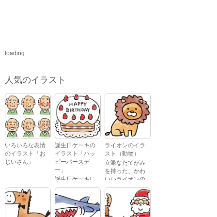
loading..
人気のイラスト
いろいろな表情
誕生日ケーキの
ライオンのイラ
のイラスト「お
イラスト「ハッ
スト（動物）
じいさん」
ピーバースデ
立派なたてがみ
ー」
を持った、かわ
誕生日ケーキに
いいライオンの
おじいさんが、
「Happy
イラストです。
喜怒哀楽たくさ
Birthday」という
んの表情をして
文字が描かれ
いるイラストで
た、かわいい苺