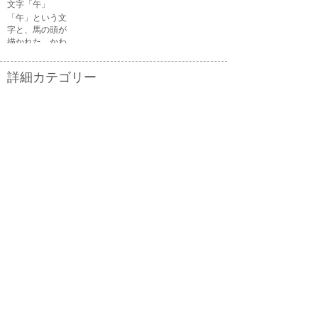
文字「午」
る顔・驚いてい
「午」という文
る顔・困ってい
字と、馬の頭が
る顔がありま
描かれた、かわ
す。
いい午年の干支
のイラスト文字
詳細カテゴリー
です。
いぬ年
いのしし年
ウェディング
うさぎ年
うし年
うま年
おもちゃ
お花見
お月見
お祭り
お正月
お誕生日
お年賀状
お弁当
キャラクター
クリスマス
ゴールデンウィ
こども
ーク
こどもの日
さる年
スイーツ
スポーツ
たつ年
とら年
とり年
ねずみ年
パーティ
バレンタイン
ハロウィン
ビジネス
ひつじ年
ひな祭り
ファッション
フルーツ
へび年
マーク
メッセージ
引越し
飲み物
音楽
夏
夏バテ
夏休み
家具
家族
花
花火
介護
海
学校
楽器
干支
魚
勤労感謝の日
敬老の日