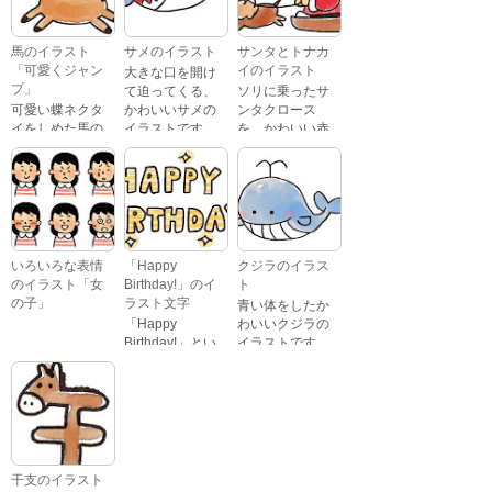
す。 通常の顔・
のケーキのイラ
怒っている顔・
ストです。
泣いている顔・
馬のイラスト
サメのイラスト
サンタとトナカ
照れている顔・
「可愛くジャン
イのイラスト
大きな口を開け
笑っている顔・
プ」
て迫ってくる、
ソリに乗ったサ
驚いている顔・
可愛い蝶ネクタ
かわいいサメの
ンタクロース
困っている顔が
イをしめた馬の
イラストです。
を、かわいい赤
あります。
キャラクターが
鼻のトナカイが
ジャンプをして
引っ張っている
いるイラストで
イラストです。
す。
いろいろな表情
「Happy
クジラのイラス
のイラスト「女
Birthday!」のイ
ト
の子」
ラスト文字
青い体をしたか
「Happy
わいいクジラの
Birthday!」とい
イラストです。
いろいろな顔を
う英語のメッセ
している、女の
ージが描かれた
子の表情のイラ
イラスト文字で
ストです。 通常
す。
の顔・怒ってい
る顔・泣いてい
る顔・照れてい
干支のイラスト
る顔・笑ってい