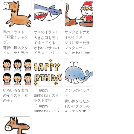
喜怒哀楽たくさ
Birthday」という
んの表情をして
文字が描かれ
いるイラストで
た、かわいい苺
す。 通常の顔・
のケーキのイラ
怒っている顔・
ストです。
泣いている顔・
馬のイラスト
サメのイラスト
サンタとトナカ
照れている顔・
「可愛くジャン
イのイラスト
大きな口を開け
笑っている顔・
プ」
て迫ってくる、
ソリに乗ったサ
驚いている顔・
可愛い蝶ネクタ
かわいいサメの
ンタクロース
困っている顔が
イをしめた馬の
イラストです。
を、かわいい赤
あります。
キャラクターが
鼻のトナカイが
ジャンプをして
引っ張っている
いるイラストで
イラストです。
す。
いろいろな表情
「Happy
クジラのイラス
のイラスト「女
Birthday!」のイ
ト
の子」
ラスト文字
青い体をしたか
「Happy
わいいクジラの
Birthday!」とい
イラストです。
いろいろな顔を
う英語のメッセ
している、女の
ージが描かれた
子の表情のイラ
イラスト文字で
ストです。 通常
す。