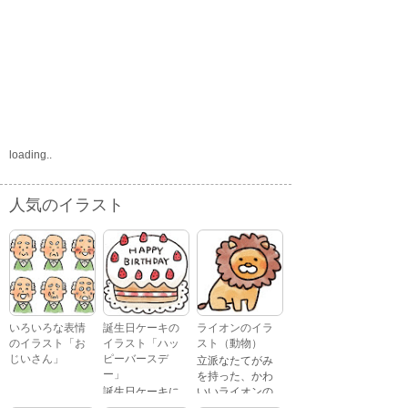
loading..
人気のイラスト
いろいろな表情
誕生日ケーキの
ライオンのイラ
のイラスト「お
イラスト「ハッ
スト（動物）
じいさん」
ピーバースデ
立派なたてがみ
ー」
を持った、かわ
誕生日ケーキに
いいライオンの
おじいさんが、
「Happy
イラストです。