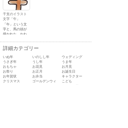
の顔・怒ってい
る顔・泣いてい
る顔・照れてい
干支のイラスト
る顔・笑ってい
文字「午」
る顔・驚いてい
「午」という文
る顔・困ってい
字と、馬の頭が
る顔がありま
描かれた、かわ
す。
いい午年の干支
のイラスト文字
詳細カテゴリー
です。
いぬ年
いのしし年
ウェディング
うさぎ年
うし年
うま年
おもちゃ
お花見
お月見
お祭り
お正月
お誕生日
お年賀状
お弁当
キャラクター
クリスマス
ゴールデンウィ
こども
ーク
こどもの日
さる年
スイーツ
スポーツ
たつ年
とら年
とり年
ねずみ年
パーティ
バレンタイン
ハロウィン
ビジネス
ひつじ年
ひな祭り
ファッション
フルーツ
へび年
マーク
メッセージ
引越し
飲み物
音楽
夏
夏バテ
夏休み